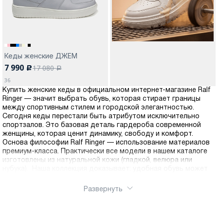
Кеды женские ДЖЕМ
7 990
17 080
c
a
36
Купить женские кеды в официальном интернет-магазине Ralf
Ringer — значит выбрать обувь, которая стирает границы
между спортивным стилем и городской элегантностью.
Сегодня кеды перестали быть атрибутом исключительно
спортзалов. Это базовая деталь гардероба современной
женщины, которая ценит динамику, свободу и комфорт.
Основа философии Ralf Ringer — использование материалов
премиум-класса. Практически все модели в нашем каталоге
изготовлены из натуральной кожи (гладкой, велюра или
нубука). Наша коллекция доказывает: удобная обувь может
быть стильной, а модная — долговечной. Ralf Ringer ломает
стереотипы о том, что кеды — это только летняя обувь.
Развернуть
В нашем интернет-магазине вы найдете пару на любой сезон:
Лето - Облегченные модели с перфорацией для
максимального воздухообмена, без подкладки или с