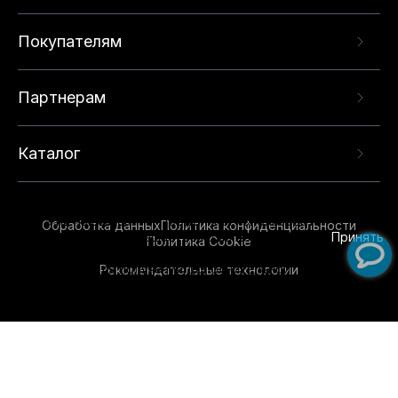
Покупателям
Партнерам
Каталог
Данный веб-сайт использует cookie-файлы и
рекомендательные технологии в целях
предоставления вам лучшего пользовательского
опыта на нашем сайте. Продолжая использовать
Обработка данных
Политика конфиденциальности
данный сайт, вы соглашаетесь с использованием
Принять
Политика Cookie
нами
cookie-файлов
и рекомендательных
Рекомендательные технологии
технологий. Для получения дополнительной
информации см.
Условия предоставления
рекомендательных технологий
.
Обувь для всей семьи!