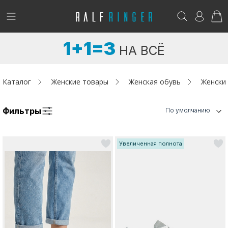
!
Возникли вопросы? -
club@ralf.ru
1+1=3
НА ВСЁ
Новинки
Женщинам
Каталог
Женские товары
Женская обувь
Женски
Мужчинам
Фильтры
По умолчанию
Детям
Увеличенная полнота
Капсула
Аутлет
Акции / Новости
Адреса магазинов