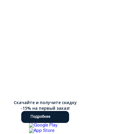
текстилем.
Демисезон - Плотная кожа, водоотталкивающая обработка и
утепленная подкладка из байки или ворсина. Толстая
подошва защитит от осенних луж и холода от земли.
Зима - Да, зимние кеды существуют! Это утепленные высокие
модели на нескользящей подошве с глубоким протектором.
Внутри — натуральный мех или шерсть, которые согреют
даже в мороз, позволяя вам не изменять любимому
спортивному стилю даже зимой.
Мы сделали все, чтобы шопинг был комфортным. Подробные
фильтры каталога помогут выбрать цвет, размер, сезон и
материал. Оформите заказ онлайн, и мы обеспечим быструю
доставку по России.
Скачайте и получите скидку
-15% на первый заказ!
Подробнее