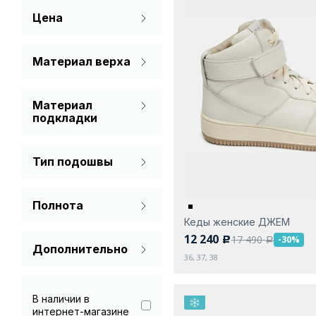
Цена
Белый
Зеленый
Материал верха
Натуральная кожа
Молочный
Материал
Нубук
Черный
подкладки
Спилок
Мех (шерсть)
Тип подошвы
Мех натуральный
Платформа
Натуральная кожа
Полнота
Кеды женские ДЖЕМ
Стандарт
12 240
17 490
-30%
c
a
Дополнительно
36, 37, 38
Гарантия 90 дней
В наличии в
интернет-магазине