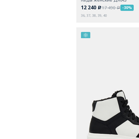
12 240
17 490
-30%
c
a
36, 37, 38, 39, 40