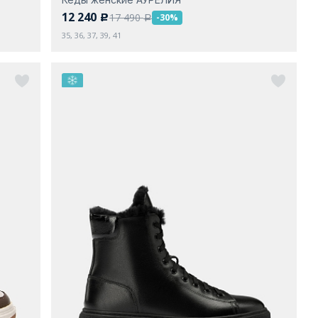
12 240
17 490
-30%
c
a
35, 36, 37, 39, 41