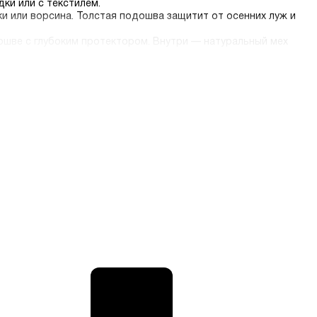
ки или с текстилем.
и или ворсина. Толстая подошва защитит от осенних луж и
ошве с глубоким протектором. Внутри — натуральный мех
ому стилю даже зимой.
ать цвет, размер, сезон и материал. Оформите заказ