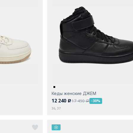
Кеды женские ДЖЕМ
12 240
17 490
-30%
c
a
36, 37