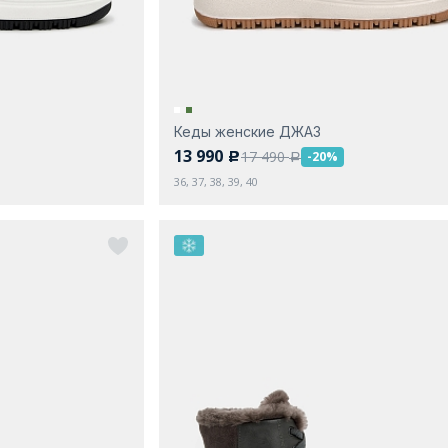
Кеды женские ДЖАЗ
13 990
17 490
-20%
c
a
36, 37, 38, 39, 40