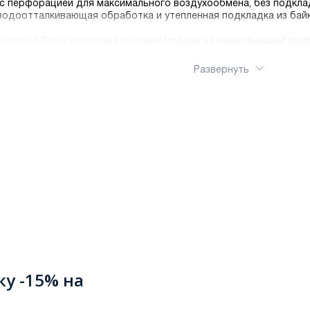
с перфорацией для максимального воздухообмена, без подклад
водоотталкивающая обработка и утепленная подкладка из байк
ествуют! Это утепленные высокие модели на нескользящей под
т даже в мороз, позволяя вам не изменять любимому спортивн
нг был комфортным. Подробные фильтры каталога помогут выбр
Развернуть
трую доставку по России.
ку -15% на