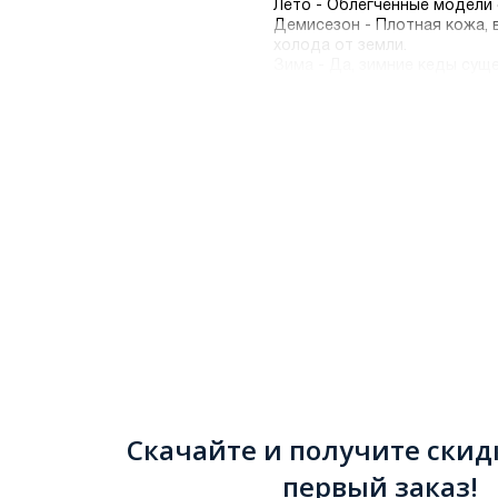
Лето - Облегченные модели 
Демисезон - Плотная кожа, 
холода от земли.
Зима - Да, зимние кеды сущ
или шерсть, которые согрею
Мы сделали все, чтобы шопи
онлайн, и мы обеспечим быс
Скачайте и получите скид
первый заказ!