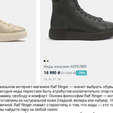
Кеды женские АУРЕЛИЯ
16 990
21 240
-20%
c
a
35, 36, 37, 38
иальном интернет-магазине Ralf Ringer — значит выбрать обув
Сегодня кеды перестали быть атрибутом исключительно спортз
амику, свободу и комфорт. Основа философии Ralf Ringer — и
готовлены из натуральной кожи (гладкой, велюра или нубука).
ечной. Ralf Ringer ломает стереотипы о том, что кеды — это т
вы найдете пару на любой сезон: