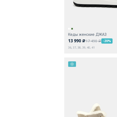
Кеды женские ДЖАЗ
13 990
17 490
-20%
c
a
36, 37, 38, 39, 40, 41