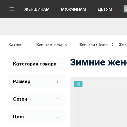
!
ЖЕНЩИНАМ
МУЖЧИНАМ
ДЕТЯМ
Новинки
Да, все верно
Изменить город
Женщинам
Каталог
Женские товары
Женская обувь
Жен
Мужчинам
Зимние жен
Категория товара
Кеды
Детям
Размер
Капсула
35
36
37
Сезон
Аутлет
38
39
40
Лето
Акции / Новости
Цвет
Демисезон
41
Бежевый
Адреса магазинов
Зима