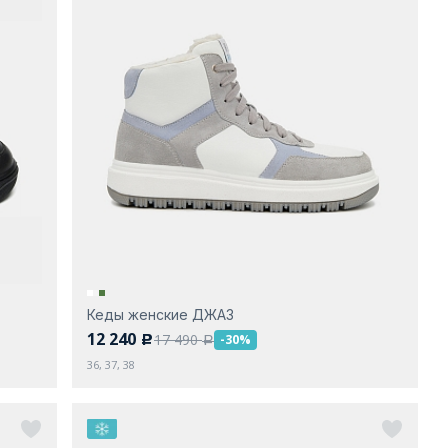
Кеды женские ДЖАЗ
12 240
17 490
-30%
c
a
36, 37, 38