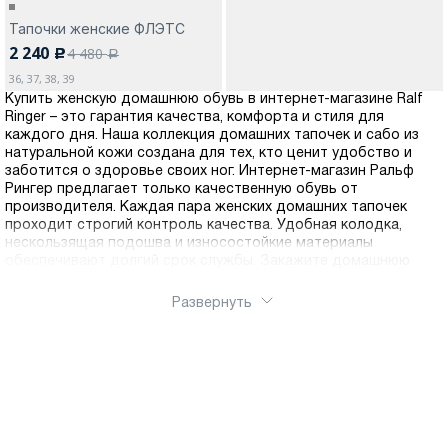
Тапочки женские ФЛЭТС
2 240
4 480
c
a
36, 37, 38, 39
Купить женскую домашнюю обувь в интернет-магазине Ralf
Ringer – это гарантия качества, комфорта и стиля для
каждого дня. Наша коллекция домашних тапочек и сабо из
натуральной кожи создана для тех, кто ценит удобство и
заботится о здоровье своих ног. Интернет-магазин Ральф
Рингер предлагает только качественную обувь от
производителя. Каждая пара женских домашних тапочек
проходит строгий контроль качества. Удобная колодка,
нескользящая подошва и износостойкие материалы
обеспечивают долгий срок службы. Закажите домашнюю
обувь Ralf Ringer с доставкой прямо сейчас и оцените
качество!
Развернуть