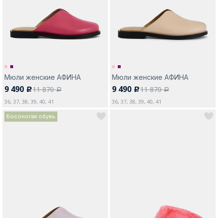
Москва
Мюли женские АФИНА
Мюли женские АФИНА
9 490
9 490
11 870
11 870
c
c
Да, все верно
Изменить город
a
a
36, 37, 38, 39, 40, 41
36, 37, 38, 39, 40, 41
Босоногая обувь
О компании
Покупателям