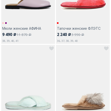
Мюли женские АФИНА
Тапочки женские ФЛЭТС
9 490
2 240
11 870
3 990
c
c
a
a
38, 39, 40, 41
36, 37, 38, 39, 40