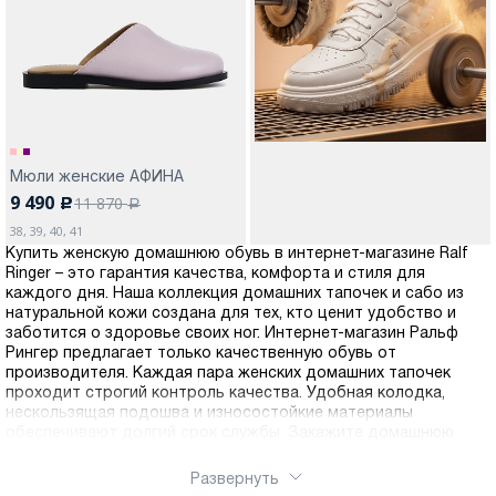
Москва
Мюли женские АФИНА
9 490
11 870
c
Да, все верно
Изменить город
a
38, 39, 40, 41
Купить женскую домашнюю обувь в интернет-магазине Ralf
Ringer – это гарантия качества, комфорта и стиля для
О компании
каждого дня. Наша коллекция домашних тапочек и сабо из
натуральной кожи создана для тех, кто ценит удобство и
заботится о здоровье своих ног. Интернет-магазин Ральф
Покупателям
Рингер предлагает только качественную обувь от
производителя. Каждая пара женских домашних тапочек
проходит строгий контроль качества. Удобная колодка,
нескользящая подошва и износостойкие материалы
обеспечивают долгий срок службы. Закажите домашнюю
обувь Ralf Ringer с доставкой прямо сейчас и оцените
качество!
Развернуть