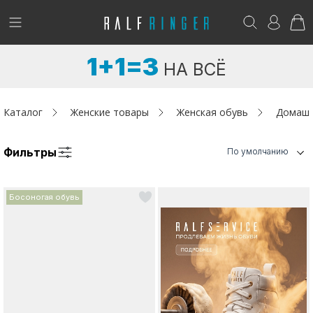
!
Возникли вопросы? -
club@ralf.ru
1+1=3
НА ВСЁ
Новинки
Женщинам
Каталог
Женские товары
Женская обувь
Домашн
Мужчинам
Фильтры
По умолчанию
Детям
Босоногая обувь
Капсула
Аутлет
Акции / Новости
Адреса магазинов