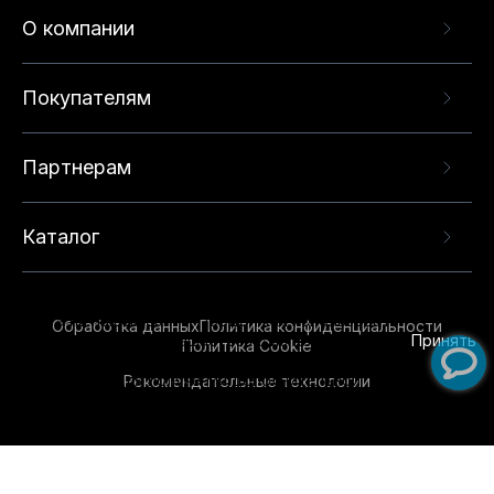
О компании
Покупателям
Партнерам
Каталог
Данный веб-сайт использует cookie-файлы и
рекомендательные технологии в целях
предоставления вам лучшего пользовательского
опыта на нашем сайте. Продолжая использовать
Обработка данных
Политика конфиденциальности
данный сайт, вы соглашаетесь с использованием
Принять
Политика Cookie
нами
cookie-файлов
и рекомендательных
Рекомендательные технологии
технологий. Для получения дополнительной
информации см.
Условия предоставления
рекомендательных технологий
.