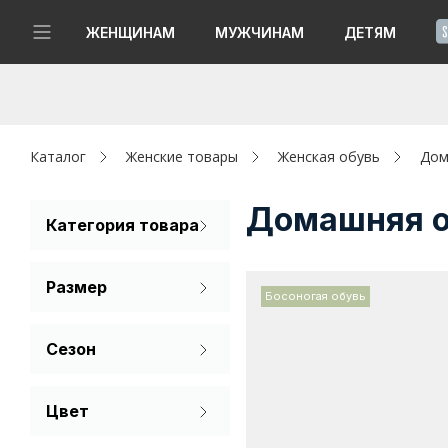
!
ЖЕНЩИНАМ
МУЖЧИНАМ
ДЕТЯМ
Новинки
Да, все верно
Изменить город
Женщинам
Каталог
Женские товары
Женская обувь
Дом
Мужчинам
Домашняя о
Категория товара
Мюли
Детям
Размер
Тапочки
Босоногая обувь
Капсула
36
37
38
Сезон
Аутлет
39
40
41
Демисезон
Акции / Новости
Цвет
Бежевый
Адреса магазинов