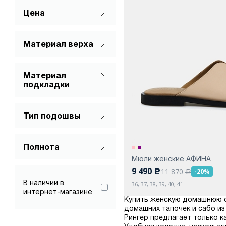
Цена
Красный
Мятный
Материал верха
Натуральная кожа
Розовый
Материал
Натуральный мех
Серый
подкладки
Мех натуральный
Фиолетовый
Тип подошвы
Натуральная кожа
Без каблука
Полнота
Мюли женские АФИНА
Стандарт
9 490
11 870
-20%
c
a
В наличии в
36, 37, 38, 39, 40, 41
интернет-магазине
Купить женскую домашнюю об
домашних тапочек и сабо из
Рингер предлагает только к