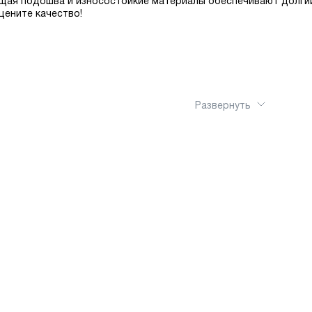
щая подошва и износостойкие материалы обеспечивают долгий
цените качество!
Развернуть