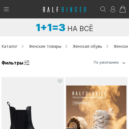
!
Возникли вопросы? -
club@ralf.ru
1+1=3
НА ВСЁ
Новинки
Женщинам
Каталог
Женские товары
Женская обувь
Женски
Мужчинам
Фильтры
По умолчанию
Детям
Капсула
Аутлет
Акции / Новости
Адреса магазинов