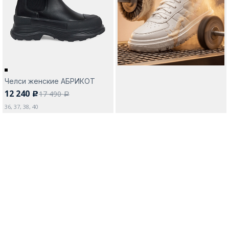
Москва
Челси женские АБРИКОТ
12 240
17 490
c
Да, все верно
Изменить город
a
36, 37, 38, 40
О компании
Покупателям