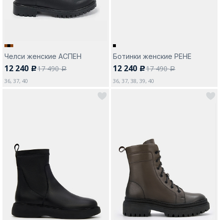
Челси женские АСПЕН
Ботинки женские РЕНЕ
12 240
12 240
17 490
17 490
c
c
a
a
36, 37, 40
36, 37, 38, 39, 40