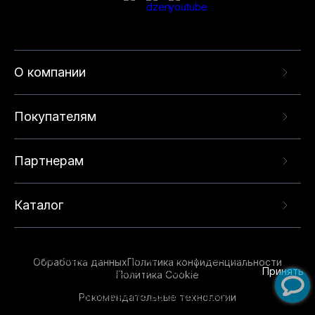
О компании
Покупателям
Партнерам
Каталог
Данный веб-сайт использует cookie-файлы и
рекомендательные технологии в целях
предоставления вам лучшего пользовательского
опыта на нашем сайте. Продолжая использовать
Обработка данных
Политика конфиденциальности
данный сайт, вы соглашаетесь с использованием
Принять
Политика Cookie
нами
cookie-файлов
и рекомендательных
Рекомендательные технологии
технологий. Для получения дополнительной
информации см.
Условия предоставления