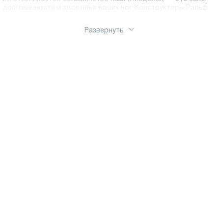
долговечности и здоровья ваших ног. Конструкторы Ральф
Рингер разрабатывают колодки с учетом анатомии
российской стопы. Устойчивая подошва с протектором
Развернуть
обеспечивает надежное сцепление с поверхностью,
предотвращая скольжение, а амортизирующие вставки
снижают нагрузку на позвоночник при ходьбе. Утепленные
подкладки из байки, шерсти или меха делают наши ботинки
надежными спутниками в холодное время года. Интернет -
магазин Ralf Ringer обеспечит оперативную доставку по
России.