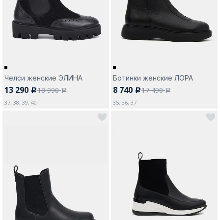
Москва
Челси женские ЭЛИНА
Ботинки женские ЛОРА
13 290
8 740
18 990
17 490
c
c
Да, все верно
Изменить город
a
a
37, 38, 39, 40
35, 36, 37
О компании
Покупателям