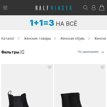
!
Возникли вопросы? -
club@ralf.ru
1+1=3
НА ВСЁ
Новинки
Женщинам
Каталог
Женские товары
Женская обувь
Женски
Мужчинам
Фильтры
По умолчанию
Детям
Капсула
Аутлет
Акции / Новости
Адреса магазинов