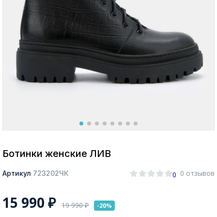
Москва
Да, все верно
Изменить город
О компании
Покупателям
Ботинки женские ЛИВ
0 отзывов
Артикул
723202ЧК
0
15 990
₽
19 990
₽
-20%