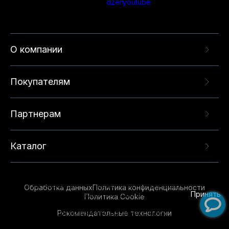
О компании
Покупателям
Партнерам
Каталог
Данный веб-сайт использует cookie-файлы и
рекомендательные технологии в целях
предоставления вам лучшего пользовательского
опыта на нашем сайте. Продолжая использовать
Обработка данных
Политика конфиденциальности
данный сайт, вы соглашаетесь с использованием
Принять
Политика Cookie
нами
cookie-файлов
и рекомендательных
Рекомендательные технологии
технологий. Для получения дополнительной
информации см.
Условия предоставления