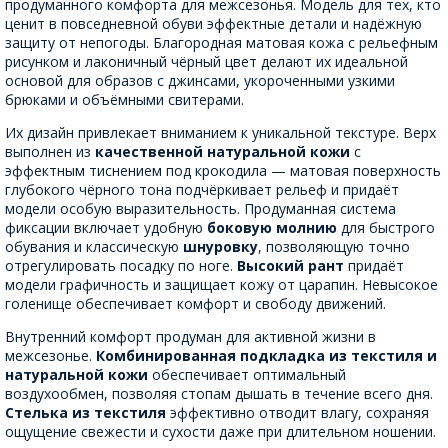
продуманного комфорта для межсезонья. Модель для тех, кто
ценит в повседневной обуви эффектные детали и надёжную
защиту от непогоды. Благородная матовая кожа с рельефным
рисунком и лаконичный чёрный цвет делают их идеальной
основой для образов с джинсами, укороченными узкими
брюками и объёмными свитерами.
Их дизайн привлекает вниманием к уникальной текстуре. Верх
выполнен из
качественной натуральной кожи
с
эффектным тиснением под крокодила — матовая поверхность
глубокого чёрного тона подчёркивает рельеф и придаёт
модели особую выразительность. Продуманная система
фиксации включает удобную
боковую молнию
для быстрого
обувания и классическую
шнуровку
, позволяющую точно
отрегулировать посадку по ноге.
Высокий рант
придаёт
модели графичность и защищает кожу от царапин. Невысокое
голенище обеспечивает комфорт и свободу движений.
Внутренний комфорт продуман для активной жизни в
межсезонье.
Комбинированная подкладка из текстиля и
натуральной кожи
обеспечивает оптимальный
воздухообмен, позволяя стопам дышать в течение всего дня.
Стелька из текстиля
эффективно отводит влагу, сохраняя
ощущение свежести и сухости даже при длительном ношении.