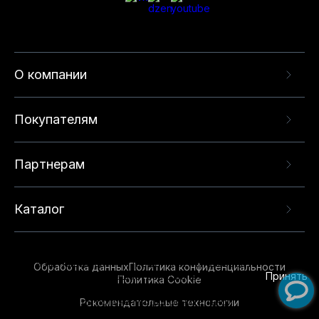
О компании
Покупателям
Партнерам
Каталог
Данный веб-сайт использует cookie-файлы и
рекомендательные технологии в целях
предоставления вам лучшего пользовательского
опыта на нашем сайте. Продолжая использовать
Обработка данных
Политика конфиденциальности
данный сайт, вы соглашаетесь с использованием
Принять
Политика Cookie
нами
cookie-файлов
и рекомендательных
Рекомендательные технологии
технологий. Для получения дополнительной
информации см.
Условия предоставления