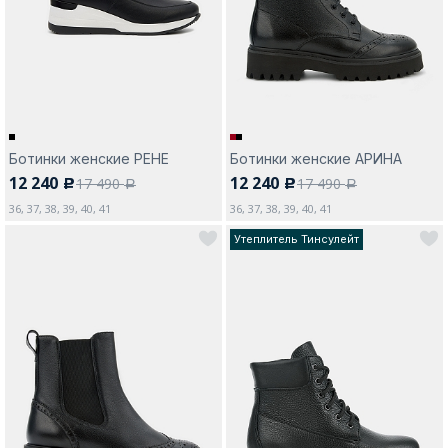
Москва
Ботинки женские РЕНЕ
Ботинки женские АРИНА
12 240
12 240
17 490
17 490
c
c
Да, все верно
Изменить город
a
a
36, 37, 38, 39, 40, 41
36, 37, 38, 39, 40, 41
Утеплитель Тинсулейт
О компании
Покупателям