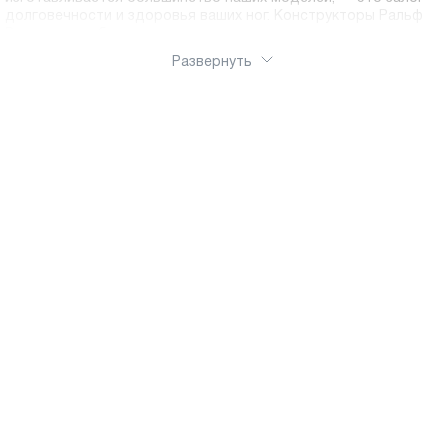
долговечности и здоровья ваших ног. Конструкторы Ральф
Рингер разрабатывают колодки с учетом анатомии
российской стопы. Устойчивая подошва с протектором
Развернуть
обеспечивает надежное сцепление с поверхностью,
предотвращая скольжение, а амортизирующие вставки
снижают нагрузку на позвоночник при ходьбе. Утепленные
подкладки из байки, шерсти или меха делают наши ботинки
надежными спутниками в холодное время года. Интернет -
магазин Ralf Ringer обеспечит оперативную доставку по
России.