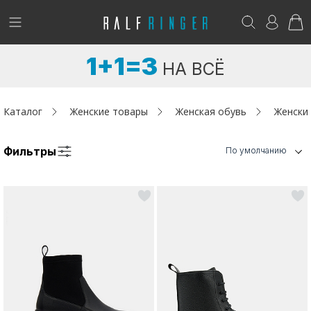
!
Возникли вопросы? -
club@ralf.ru
1+1=3
НА ВСЁ
Новинки
Женщинам
Каталог
Женские товары
Женская обувь
Женски
Мужчинам
Фильтры
По умолчанию
Детям
Капсула
Аутлет
Акции / Новости
Адреса магазинов