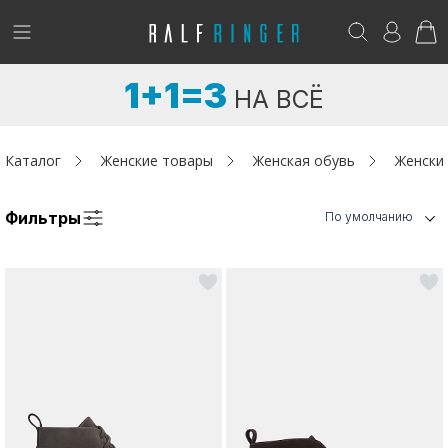
!
Возникли вопросы? -
club@ralf.ru
1+1=3
НА ВСЁ
Новинки
Женщинам
Каталог
Женские товары
Женская обувь
Женски
Мужчинам
Фильтры
По умолчанию
Детям
Капсула
Аутлет
Акции / Новости
Адреса магазинов