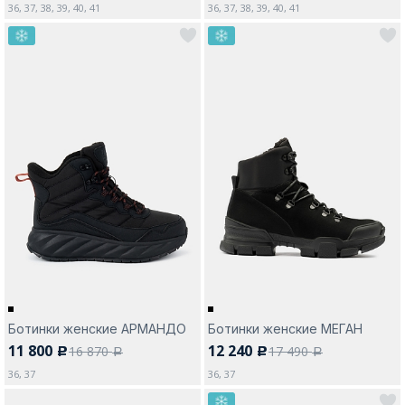
36, 37, 38, 39, 40, 41
36, 37, 38, 39, 40, 41
Ботинки женские АРМАНДО
Ботинки женские МЕГАН
11 800
12 240
16 870
17 490
c
c
a
a
36, 37
36, 37