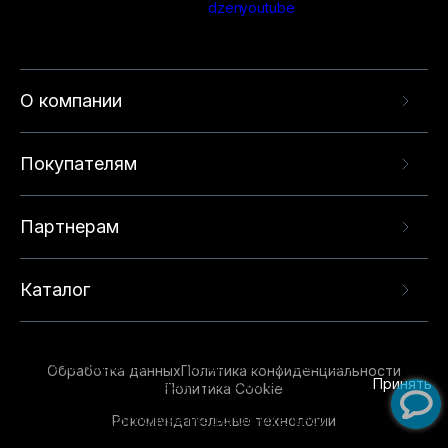
О компании
Покупателям
Партнерам
Каталог
Данный веб-сайт использует cookie-файлы и
рекомендательные технологии в целях
предоставления вам лучшего пользовательского
опыта на нашем сайте. Продолжая использовать
Обработка данных
Политика конфиденциальности
данный сайт, вы соглашаетесь с использованием
Принять
Политика Cookie
нами
cookie-файлов
и рекомендательных
Рекомендательные технологии
технологий. Для получения дополнительной
информации см.
Условия предоставления