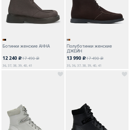
Москва
Ботинки женские АННА
Полуботинки женские
ДЖЕЙН
Да, все верно
Изменить город
12 240
13 990
17 490
17 490
c
c
a
a
36, 37, 38, 39, 40, 41
35, 36, 37, 38, 39, 40, 41
О компании
Покупателям