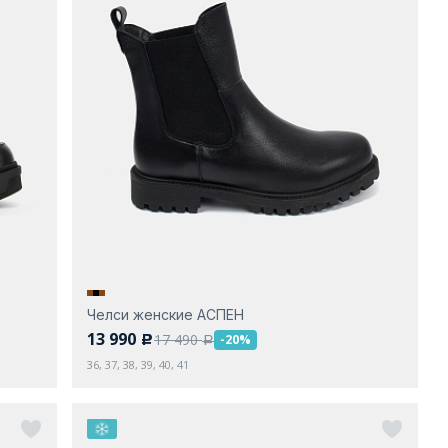
Челси женские АСПЕН
13 990
17 490
-20%
c
a
36, 37, 38, 39, 40, 41