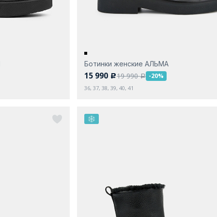
Я
Ботинки женские АЛЬМА
15 990
19 990
-20%
c
a
36, 37, 38, 39, 40, 41