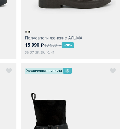
Полусапоги женские АЛЬМА
15 990
19 990
-20%
c
a
36, 37, 38, 39, 40, 41
Увеличенная полнота