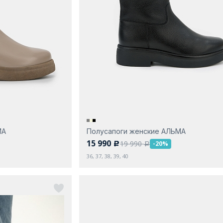
МА
Полусапоги женские АЛЬМА
15 990
19 990
-20%
c
a
36, 37, 38, 39, 40