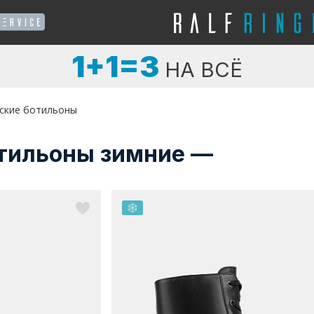
1+1=3
НА ВСЁ
ские ботильоны
тильоны зимние —