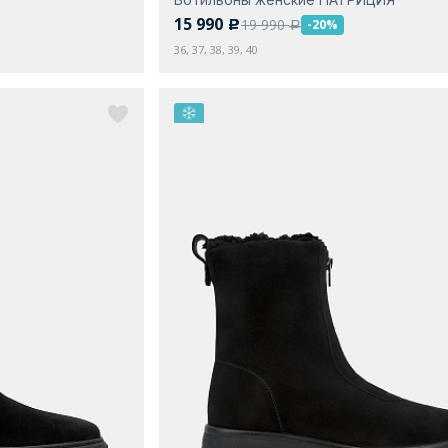
15 990
19 990
-20%
c
a
36, 37, 38, 39, 40