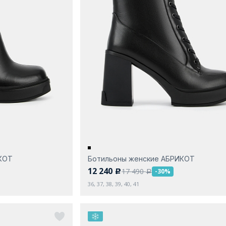
КОТ
Ботильоны женские АБРИКОТ
12 240
17 490
-30%
c
a
36, 37, 38, 39, 40, 41