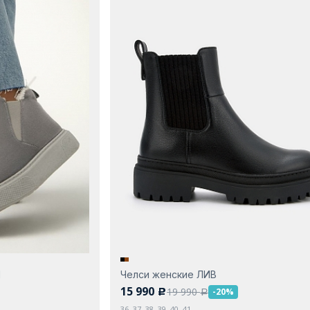
Я
Челси женские ЛИВ
15 990
19 990
-20%
c
a
36, 37, 38, 39, 40, 41