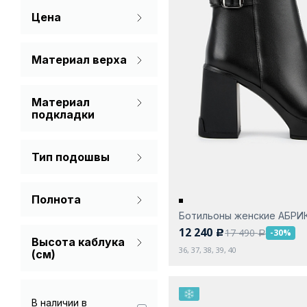
Цена
Коричневый
Серый
Материал верха
Натуральная кожа
Черный
Материал
Нубук
подкладки
Спилок
Мех (шерсть)
Тип подошвы
Мех натуральный
С каблуком
Натуральная кожа
Полнота
Ботильоны женские АБРИ
На широкую ногу
12 240
17 490
-30%
c
a
Высота каблука
Стандарт
36, 37, 38, 39, 40
(см)
В наличии в