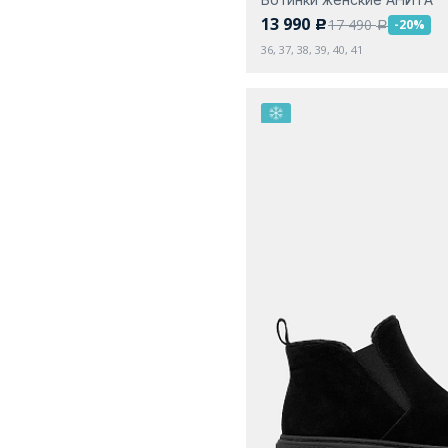
13 990
17 490
-20%
c
a
36, 37, 38, 39, 40, 41