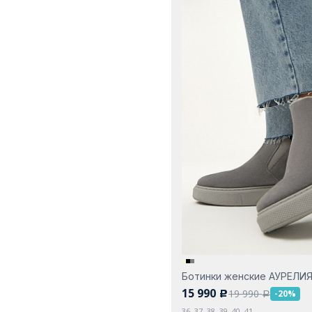
Ботинки женские АУРЕЛИ
15 990
19 990
-20%
c
a
36, 37, 38, 39, 40, 41