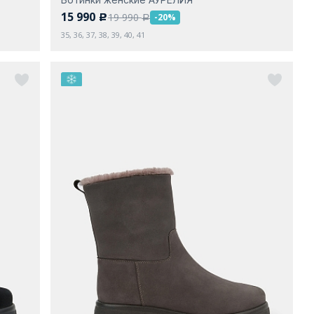
15 990
19 990
-20%
c
a
35, 36, 37, 38, 39, 40, 41