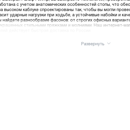
аботана с учетом анатомических особенностей стопы, что обе
а высоком каблуке спроектированы так, чтобы вы могли провес
ит ударные нагрузки при ходьбе, а устойчивые набойки и ка
ы найдете разнообразие фасонов: от строгих офисных вариант
 украшенных стильными пряжками и молниями. Наш интернет-ма
елей действует быстрая доставка по России.
Развернуть