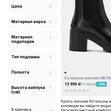
Цена
Материал верха
Натуральная кожа
Материал
подкладки
Текстиль
Тип подошвы
Платформа
Полнота
С каблуком
Ботильоны женские МЕЛ
Стандарт
13 990
17 490
-20%
c
a
Высота каблука
36, 37, 38, 39, 40, 41
(см)
Купить женские ботильоны и
коллекции вы найдете модел
В наличии в
бескомпромиссный комфорт.