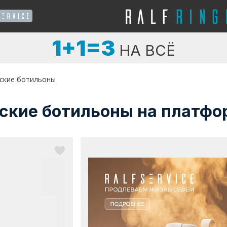
1+1=3
НА ВСЁ
ские ботильоны
ские ботильоны на платфо