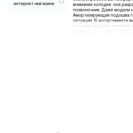
интернет-магазине
внимание колодке: она разр
позвоночник. Даже модели н
Амортизирующая подошва гас
ситуации. В ассортименте в
плоском ходу или танкетке,
границы: для наших покупат