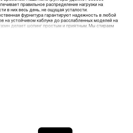
спечивает правильное распределение нагрузки на
ти в них весь день, не ощущая усталости.
чественная фурнитура гарантируют надежность в любой
ов на устойчивом каблуке до расслабленных моделей на
газин делает шопинг простым и приятным. Мы стираем