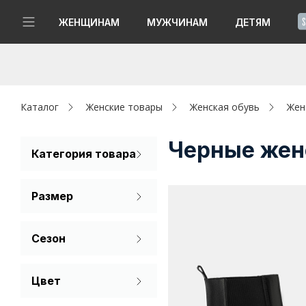
!
ЖЕНЩИНАМ
МУЖЧИНАМ
ДЕТЯМ
Новинки
Да, все верно
Изменить город
Женщинам
Каталог
Женские товары
Женская обувь
Жен
Мужчинам
Черные жен
Категория товара
Ботильоны
Детям
Размер
Капсула
36
37
38
Сезон
Аутлет
39
40
41
Демисезон
Акции / Новости
Цвет
Черный
Адреса магазинов