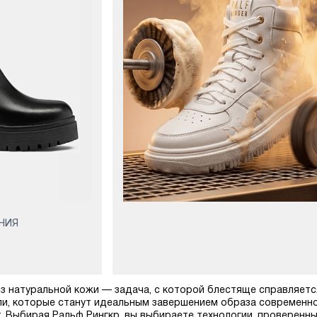
АНИЯ
з натуральной кожи — задача, с которой блестяще справляется
и, которые станут идеальным завершением образа современной
 Выбирая Ральф Рингкр, вы выбираете технологии, проверенн