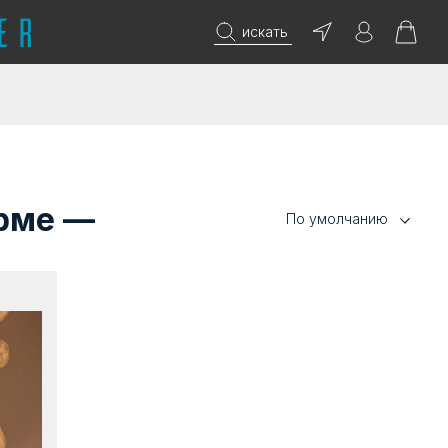
искать
рме —
По умолчанию