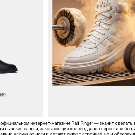
ЦИЯ
официальном интернет-магазине Ralf Ringer — значит сделать в
ти высокие сапоги, закрывающие колено, давно перестали быт
зуально удлиняют ноги и делают силуэт стройнее, но и обеспеч