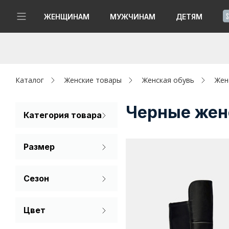
!
ЖЕНЩИНАМ
МУЖЧИНАМ
ДЕТЯМ
Новинки
Да, все верно
Изменить город
Женщинам
Каталог
Женские товары
Женская обувь
Жен
Мужчинам
Черные жен
Категория товара
Ботфорты
Детям
Размер
Капсула
36
37
38
Сезон
Аутлет
Демисезон
Акции / Новости
Цвет
Черный
Адреса магазинов