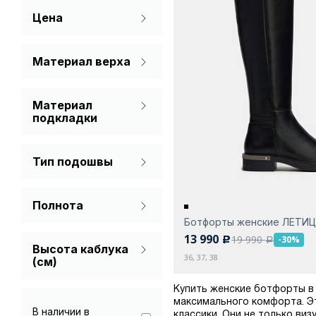
Цена
Материал верха
Натуральная кожа
Материал
подкладки
Текстиль
Тип подошвы
С каблуком
Полнота
Ботфорты женские ЛЕТИ
Стандарт
13 990
19 990
-30%
c
a
Высота каблука
36, 37, 38
(см)
Купить женские ботфорты в 
максимального комфорта. Э
В наличии в
классики. Они не только ви