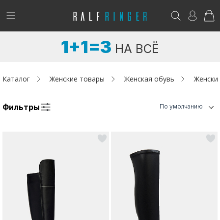
!
Возникли вопросы? -
club@ralf.ru
1+1=3
НА ВСЁ
Новинки
Женщинам
Каталог
Женские товары
Женская обувь
Женски
Мужчинам
Фильтры
По умолчанию
Детям
Капсула
Аутлет
Акции / Новости
Адреса магазинов