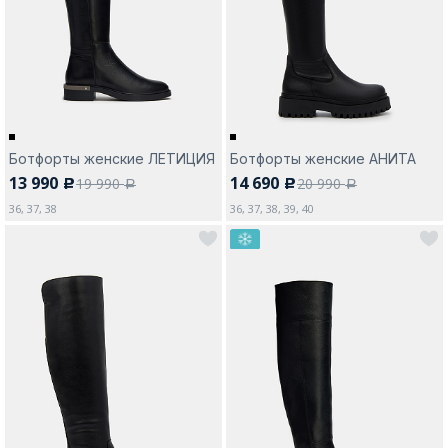
Москва
Ботфорты женские ЛЕТИЦИЯ
Ботфорты женские АНИТА
13 990
14 690
19 990
20 990
c
c
Да, все верно
Изменить город
a
a
36, 37, 38
36, 37, 38, 39, 40
О компании
Покупателям