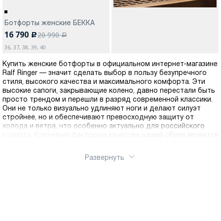
Ботфорты женские БЕККА
16 790
20 990
c
a
36, 37, 38, 39, 40
Купить женские ботфорты в официальном интернет-магазине
Ralf Ringer — значит сделать выбор в пользу безупречного
стиля, высокого качества и максимального комфорта. Эти
высокие сапоги, закрывающие колено, давно перестали быть
просто трендом и перешли в разряд современной классики.
Они не только визуально удлиняют ноги и делают силуэт
стройнее, но и обеспечивают превосходную защиту от
холода и ветра, что особенно актуально для российского
климата. Ключевым фактором качества нашей обуви является
использование премиальных материалов. Натуральная кожа,
из которой изготовлены модели, — это гарантия
Развернуть
долговечности и идеальной посадки. Для высоких сапог
качество материала критически важно: кожа должна быть
достаточно эластичной, чтобы мягко облегать голень, не
сдавливая её и не сползая при ходьбе. Ботфорты Ральф
Рингер универсальны: они идеально сочетаются с короткими
платьями, юбками миди, удлиненными свитерами и узкими
джинсами, позволяя экспериментировать с образами. Для