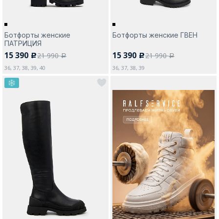
Ботфорты женские
Ботфорты женские ГВЕН
ПАТРИЦИЯ
15 390
15 390
21 990
21 990
c
c
a
a
36, 37, 38, 39, 40
36, 37, 38, 39