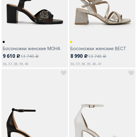
Москва
Босоножки женские МОНА
Босоножки женские ВЕСТ
9 610
8 990
13 740
13 740
c
c
Да, все верно
Изменить город
a
a
36, 37, 38, 39, 40
36, 37, 38, 39, 40, 41
О компании
Покупателям