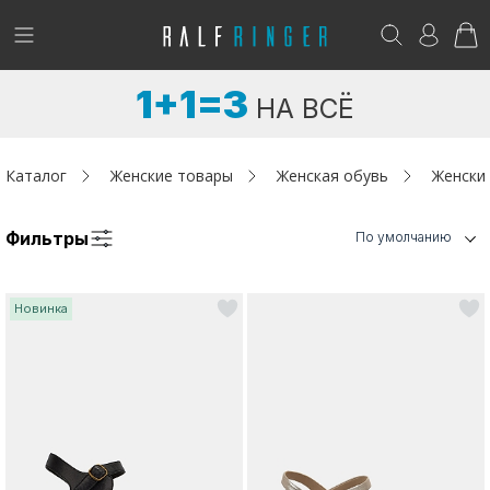
!
Возникли вопросы? -
club@ralf.ru
1+1=3
НА ВСЁ
Новинки
Женщинам
Каталог
Женские товары
Женская обувь
Женски
Мужчинам
Фильтры
По умолчанию
Детям
Новинка
Капсула
Аутлет
Акции / Новости
Адреса магазинов