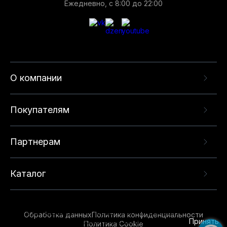
Ежедневно, с 8:00 до 22:00
О компании
Покупателям
Партнерам
Каталог
Данный веб-сайт использует cookie-файлы и
рекомендательные технологии в целях
предоставления вам лучшего пользовательского
опыта на нашем сайте. Продолжая использовать
Обработка данных
Политика конфиденциальности
данный сайт, вы соглашаетесь с использованием
Принять
Политика Cookie