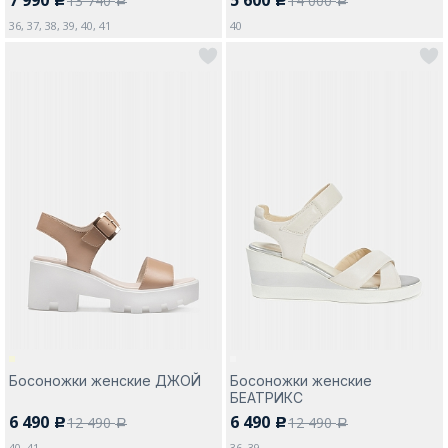
13 740
14 000
c
c
a
a
36, 37, 38, 39, 40, 41
40
Босоножки женские ДЖОЙ
Босоножки женские
БЕАТРИКС
6 490
6 490
12 490
12 490
c
c
a
a
40, 41
36, 39