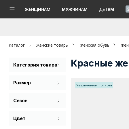
!
ЖЕНЩИНАМ
МУЖЧИНАМ
ДЕТЯМ
Новинки
Да, все верно
Изменить город
Женщинам
Каталог
Женские товары
Женская обувь
Жен
Мужчинам
Красные же
Категория товара
Босоножки
Детям
Размер
Увеличенная полнота
Капсула
38
39
40
Сезон
Аутлет
Лето
Акции / Новости
Цвет
Синий
Адреса магазинов