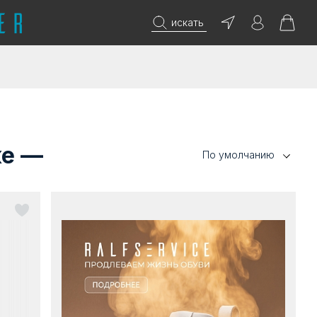
искать
ке —
По умолчанию