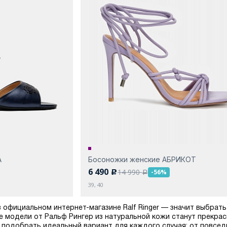
А
Босоножки женские АБРИКОТ
6 490
14 990
-56%
c
a
39, 40
 официальном интернет-магазине Ralf Ringer — значит выбрать
е модели от Ральф Рингер из натуральной кожи станут прекр
 подобрать идеальный вариант для каждого случая: от повсед