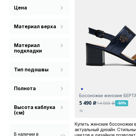
Цена
Фиолетовый
Материал верха
Натуральная кожа
Материал
подкладки
Натуральная кожа
Тип подошвы
С каблуком
Полнота
Танкетка
Босоножки женские БЕРТ
На широкую ногу
5 490
14 000
-60%
c
a
Высота каблука
Стандарт
38
(см)
Купить женские босоножки в
актуальный дизайн. Стильны
В наличии в
цветов и дизайнов позволит