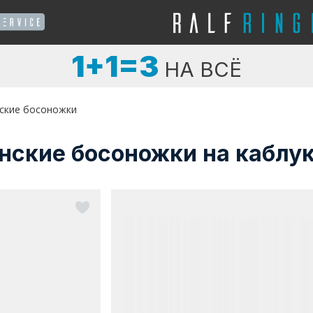
1+1=3
НА ВСЁ
ские босоножки
нские босоножки на каблу