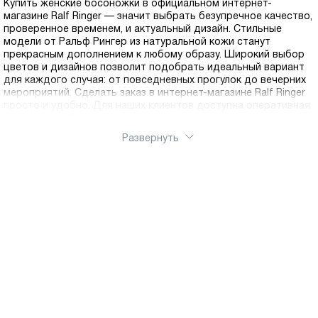
Купить женские босоножки в официальном интернет-
магазине Ralf Ringer — значит выбрать безупречное качество,
проверенное временем, и актуальный дизайн. Стильные
модели от Ральф Рингер из натуральной кожи станут
прекрасным дополнением к любому образу. Широкий выбор
цветов и дизайнов позволит подобрать идеальный вариант
для каждого случая: от повседневных прогулок до вечерних
мероприятий. Сделать заказ в интернет-магазине Ralf Ringer
просто и удобно. Для наших клиентов доступна оперативная
доставка по России — получите свою идеальную пару в
любом уголке страны.
Развернуть