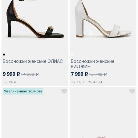
Босоножки женские ЭЛИАС
Босоножки женские
ВИДЖИН
9 990
7 990
14 990
13 740
c
c
a
a
37, 39, 40
36, 37, 38, 39, 40, 41
Увеличенная полнота