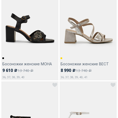
Москва
Да, все верно
Изменить город
Босоножки женские МОНА
Босоножки женские ВЕСТ
О компании
9 610
8 990
13 740
13 740
c
c
a
a
36, 37, 38, 39, 40
36, 37, 38, 39, 40, 41
Покупателям