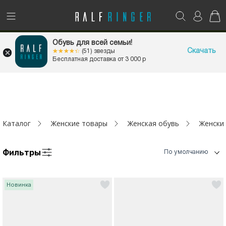
!
Возникли вопросы? -
club@ralf.ru
1+1=3
Обувь для всей семьи!
НА ВСЁ
Новинки
Скачать
☆☆☆☆☆
★★★★★
(51) звезды
Бесплатная доставка от 3 000 р
Женщинам
Мужчинам
Каталог
Женские товары
Женская обувь
Женски
Детям
Фильтры
Капсула
По умолчанию
Аутлет
Новинка
Акции / Новости
Адреса магазинов