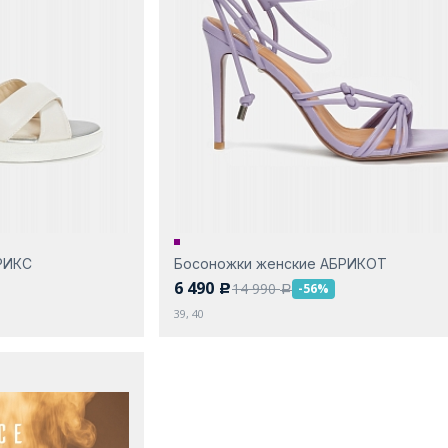
РИКС
Босоножки женские АБРИКОТ
6 490
14 990
-56%
c
a
39, 40