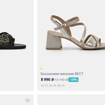
А
Босоножки женские ВЕСТ
8 990
13 740
-34%
c
a
36, 37, 38, 39, 40, 41