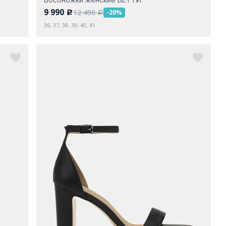
9 990
12 490
-20%
c
a
36, 37, 38, 39, 40, 41