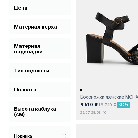
Цена
Белый
Золотой
Материал верха
Натуральная кожа
Молочный
Материал
Фиолетовый
подкладки
Натуральная кожа
Черный
Тип подошвы
Синтетический
материал
С каблуком
Полнота
Танкетка
Босоножки женские МОН
На широкую ногу
9 610
13 740
-30%
c
a
Высота каблука
Стандарт
36, 37, 38, 39, 40
(см)
Новинка