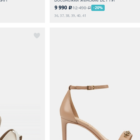
9 990
12 490
-20%
c
a
36, 37, 38, 39, 40, 41