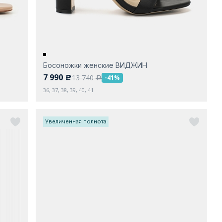
Босоножки женские ВИДЖИН
7 990
13 740
-41%
c
a
36, 37, 38, 39, 40, 41
Увеличенная полнота