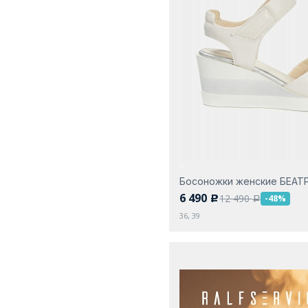
Босоножки женские БЕАТ
6 490
12 490
-48%
c
a
36, 39