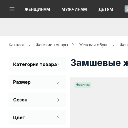
!
ЖЕНЩИНАМ
МУЖЧИНАМ
ДЕТЯМ
Новинки
Да, все верно
Изменить город
Женщинам
Каталог
Женские товары
Женская обувь
Жен
Мужчинам
Замшевые ж
Категория товара
Босоножки
Детям
Размер
Новинка
Капсула
36
37
38
Сезон
Аутлет
39
40
41
Лето
Акции / Новости
Цвет
Бежевый
Адреса магазинов