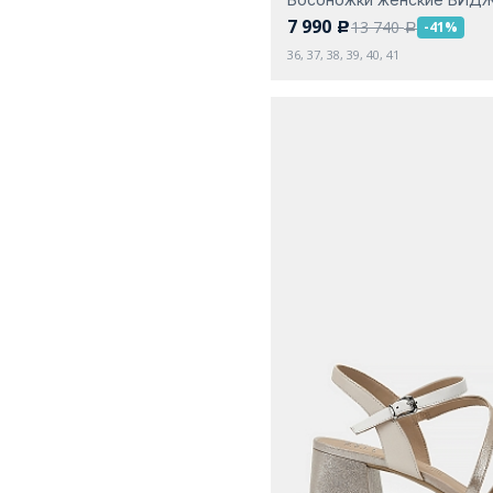
7 990
13 740
-41%
c
a
36, 37, 38, 39, 40, 41