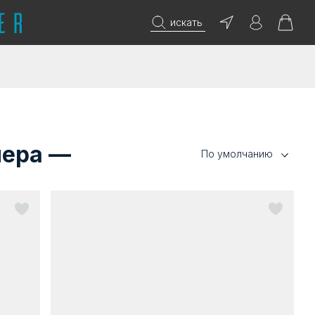
искать
мера —
По умолчанию