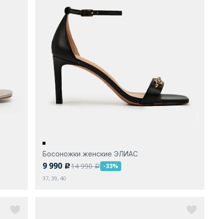
Босоножки женские ЭЛИАС
9 990
14 990
-33%
c
a
37, 39, 40