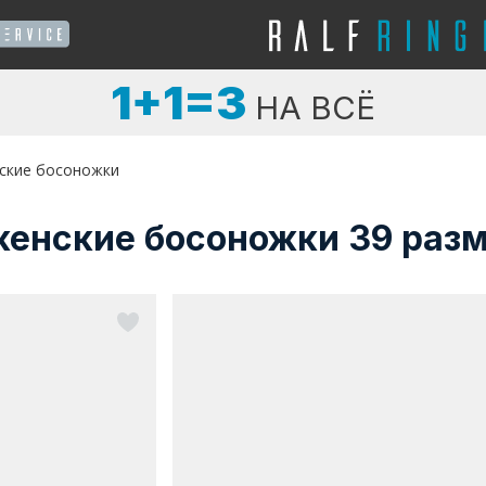
1+1=3
НА ВСЁ
ские босоножки
енские босоножки 39 раз