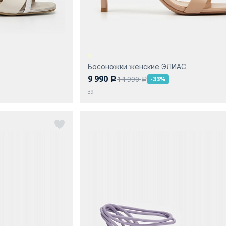
Босоножки женские ЭЛИАС
9 990
14 990
-33%
c
a
39