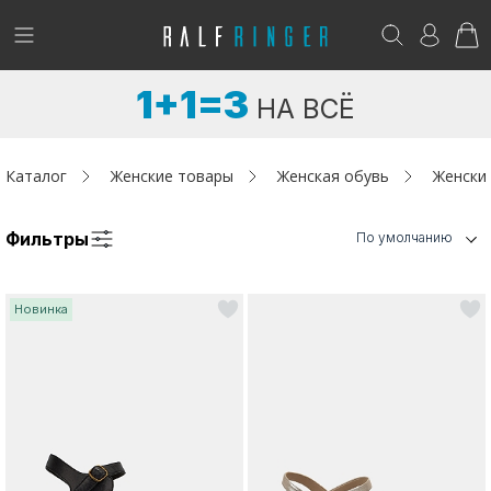
!
Возникли вопросы? -
club@ralf.ru
1+1=3
НА ВСЁ
Новинки
Женщинам
Каталог
Женские товары
Женская обувь
Женски
Мужчинам
Фильтры
По умолчанию
Детям
Новинка
Капсула
Аутлет
Акции / Новости
Адреса магазинов