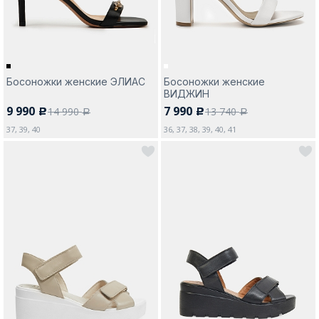
Босоножки женские ЭЛИАС
Босоножки женские
ВИДЖИН
9 990
7 990
14 990
13 740
c
c
a
a
37, 39, 40
36, 37, 38, 39, 40, 41