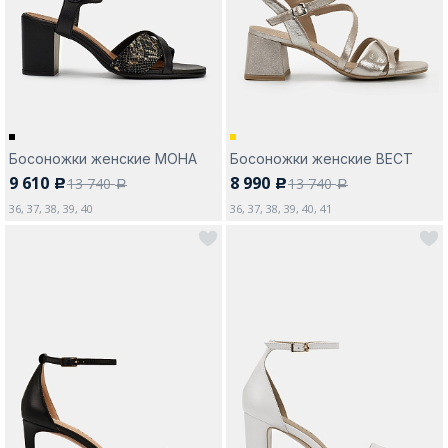
Москва
Босоножки женские МОНА
Босоножки женские ВЕСТ
9 610
8 990
13 740
13 740
c
c
Да, все верно
Изменить город
a
a
36, 37, 38, 39, 40
36, 37, 38, 39, 40, 41
О компании
Покупателям