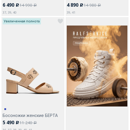
6 490
4 890
14 990
14 980
c
c
a
a
37, 39, 40
39, 41
Увеличенная полнота
Босоножки женские БЕРТА
5 490
11 240
c
a
36, 37, 38, 39, 40, 41