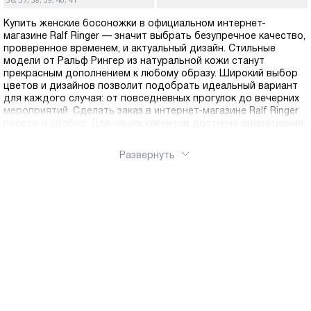
Купить женские босоножки в официальном интернет-
магазине Ralf Ringer — значит выбрать безупречное качество,
проверенное временем, и актуальный дизайн. Стильные
модели от Ральф Рингер из натуральной кожи станут
прекрасным дополнением к любому образу. Широкий выбор
цветов и дизайнов позволит подобрать идеальный вариант
для каждого случая: от повседневных прогулок до вечерних
мероприятий. Сделать заказ в интернет-магазине Ralf Ringer
просто и удобно. Для наших клиентов доступна оперативная
доставка по России — получите свою идеальную пару в
любом уголке страны.
Развернуть