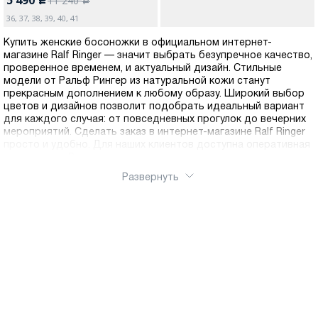
11 240
c
a
36, 37, 38, 39, 40, 41
Купить женские босоножки в официальном интернет-
магазине Ralf Ringer — значит выбрать безупречное качество,
проверенное временем, и актуальный дизайн. Стильные
модели от Ральф Рингер из натуральной кожи станут
прекрасным дополнением к любому образу. Широкий выбор
цветов и дизайнов позволит подобрать идеальный вариант
для каждого случая: от повседневных прогулок до вечерних
мероприятий. Сделать заказ в интернет-магазине Ralf Ringer
просто и удобно. Для наших клиентов доступна оперативная
доставка по России — получите свою идеальную пару в
любом уголке страны.
Развернуть