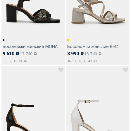
Москва
Босоножки женские МОНА
Босоножки женские ВЕСТ
9 610
8 990
13 740
13 740
c
c
Да, все верно
Изменить город
a
a
36, 37, 38, 39, 40
36, 37, 38, 39, 40, 41
О компании
Покупателям