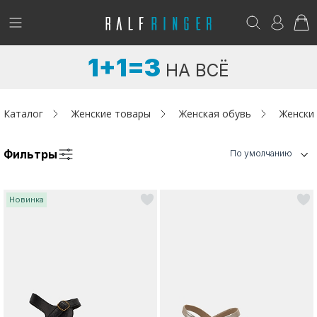
!
Возникли вопросы? -
club@ralf.ru
1+1=3
НА ВСЁ
Новинки
Женщинам
Каталог
Женские товары
Женская обувь
Женски
Мужчинам
Фильтры
По умолчанию
Детям
Новинка
Капсула
Аутлет
Акции / Новости
Адреса магазинов