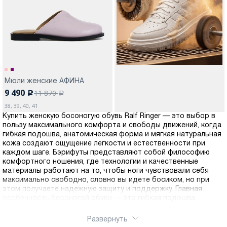
Москва
Мюли женские АФИНА
9 490
11 870
c
Да, все верно
Изменить город
a
38, 39, 40, 41
Купить женскую босоногую обувь Ralf Ringer — это выбор в
пользу максимального комфорта и свободы движений, когда
О компании
гибкая подошва, анатомическая форма и мягкая натуральная
кожа создают ощущение легкости и естественности при
каждом шаге. Бэрифуты представляют собой философию
Покупателям
комфортного ношения, где технологии и качественные
материалы работают на то, чтобы ноги чувствовали себя
максимально свободно, словно вы идете босиком, но при
этом получаете надежную защиту и поддержку. Главная
особенность босоногой обуви — это гибкая подошва,
которая повторяет естественные движения стопы, не
ограничивая их и не создавая скованности. В отличие от
Развернуть
обычной обуви с жесткой конструкцией, босоногие модели