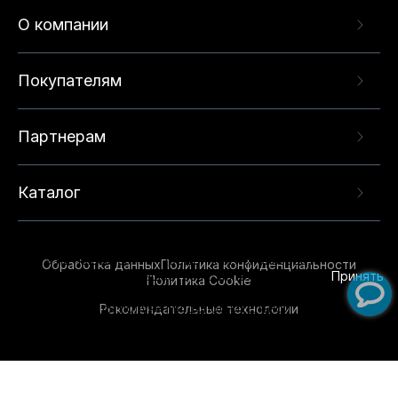
О компании
Покупателям
Партнерам
Каталог
Данный веб-сайт использует cookie-файлы и
рекомендательные технологии в целях
предоставления вам лучшего пользовательского
опыта на нашем сайте. Продолжая использовать
Обработка данных
Политика конфиденциальности
данный сайт, вы соглашаетесь с использованием
Принять
Политика Cookie
нами
cookie-файлов
и рекомендательных
Рекомендательные технологии
технологий. Для получения дополнительной
информации см.
Условия предоставления
рекомендательных технологий
.