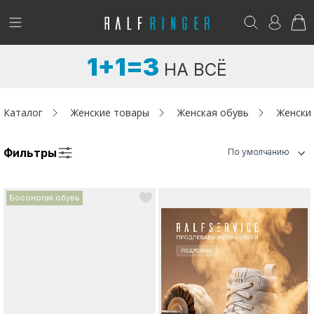
!
Возникли вопросы? -
club@ralf.ru
1+1=3
НА ВСЁ
Новинки
Женщинам
Каталог
Женские товары
Женская обувь
Женски
Мужчинам
Фильтры
По умолчанию
Детям
Босоногая обувь
Капсула
Аутлет
Акции / Новости
Адреса магазинов