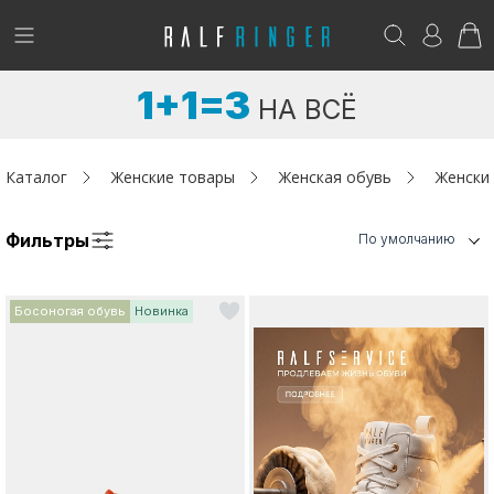
!
Возникли вопросы? -
club@ralf.ru
1+1=3
НА ВСЁ
Новинки
Женщинам
Каталог
Женские товары
Женская обувь
Женски
Мужчинам
Фильтры
По умолчанию
Детям
Босоногая обувь
Новинка
Капсула
Аутлет
Акции / Новости
Адреса магазинов