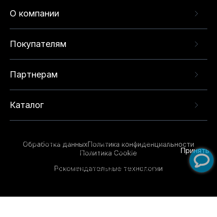
О компании
Покупателям
Партнерам
Каталог
Данный веб-сайт использует cookie-файлы и
рекомендательные технологии в целях
предоставления вам лучшего пользовательского
опыта на нашем сайте. Продолжая использовать
Обработка данных
Политика конфиденциальности
данный сайт, вы соглашаетесь с использованием
Принять
Политика Cookie
нами
cookie-файлов
и рекомендательных
Рекомендательные технологии
технологий. Для получения дополнительной
информации см.
Условия предоставления
рекомендательных технологий
.