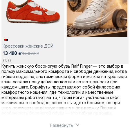
Москва
Кроссовки женские ДЭЙ
13 490
16 870
c
Да, все верно
Изменить город
a
37, 38
Купить женскую босоногую обувь Ralf Ringer — это выбор в
пользу максимального комфорта и свободы движений, когда
О компании
гибкая подошва, анатомическая форма и мягкая натуральная
кожа создают ощущение легкости и естественности при
каждом шаге. Бэрифуты представляют собой философию
Покупателям
комфортного ношения, где технологии и качественные
материалы работают на то, чтобы ноги чувствовали себя
максимально свободно, словно вы идете босиком, но при
этом получаете надежную защиту и поддержку. Главная
особенность босоногой обуви — это гибкая подошва,
которая повторяет естественные движения стопы, не
ограничивая их и не создавая скованности. В отличие от
Развернуть
обычной обуви с жесткой конструкцией, босоногие модели