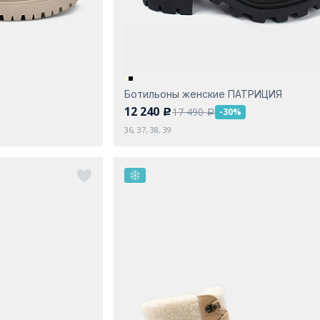
Ботильоны женские ПАТРИЦИЯ
12 240
17 490
-30%
c
a
36, 37, 38, 39