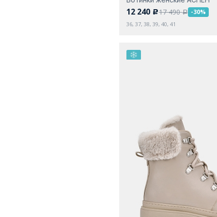
12 240
17 490
-30%
c
a
36, 37, 38, 39, 40, 41