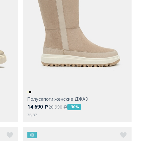
Полусапоги женские ДЖАЗ
14 690
20 990
-30%
c
a
36, 37