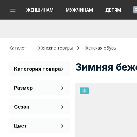
!
ЖЕНЩИНАМ
МУЖЧИНАМ
ДЕТЯМ
Новинки
Да, все верно
Изменить город
Женщинам
Каталог
Женские товары
Женская обувь
Мужчинам
Зимняя беж
Категория товара
Ботильоны
Детям
Размер
Ботинки
Капсула
35
36
37
Кеды
Сезон
Аутлет
Полусапоги
38
39
40
Лето
Акции / Новости
Угги
Цвет
Демисезон
41
Бежевый
Адреса магазинов
Зима