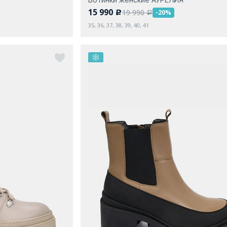
15 990
19 990
-20%
c
a
35, 36, 37, 38, 39, 40, 41