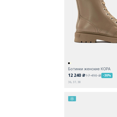
Ботинки женские КОРА
12 240
17 490
-30%
c
a
36, 37, 38