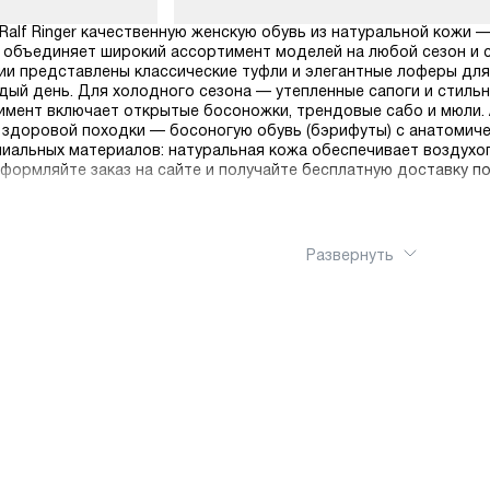
Ralf Ringer качественную женскую обувь из натуральной кожи 
 объединяет широкий ассортимент моделей на любой сезон и с
ции представлены классические туфли и элегантные лоферы для
дый день. Для холодного сезона — утепленные сапоги и стил
тимент включает открытые босоножки, трендовые сабо и мюли.
м здоровой походки — босоногую обувь (бэрифуты) с анатомич
иальных материалов: натуральная кожа обеспечивает воздухо
формляйте заказ на сайте и получайте бесплатную доставку п
Развернуть