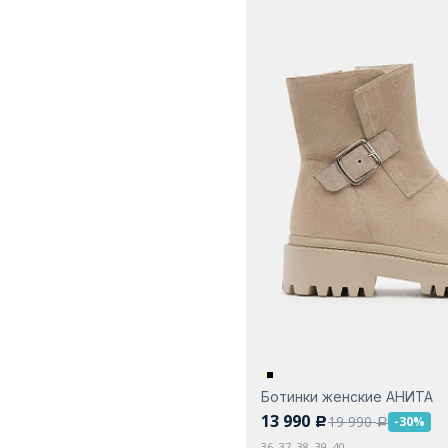
Ботинки женские АНИТА
13 990
19 990
-30%
c
a
36, 37, 38, 39, 40