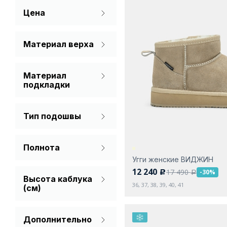
Цена
Белый
Зеленый
Материал верха
Натуральная кожа
Коричневый
Материал
Нубук
Молочный
подкладки
Спилок
Мех (шерсть)
Розовый
Тип подошвы
Мех натуральный
Рыжий
Без каблука
Натуральная кожа
Серый
Полнота
Платформа
Шерсть
Угги женские ВИДЖИН
На широкую ногу
натуральная
Синий
С каблуком
12 240
17 490
-30%
c
a
Высота каблука
Стандарт
36, 37, 38, 39, 40, 41
Фиолетовый
(см)
Хаки
Дополнительно