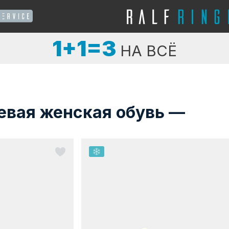
1+1=3
НА ВСЁ
евая женская обувь —