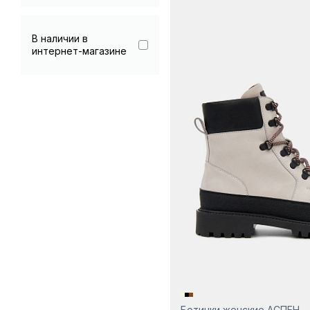
Черный
Гарантия 90 дней
В наличии в
интернет-магазине
Ботинки женские АСПЕН