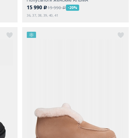
15 990
19 990
-20%
c
a
36, 37, 38, 39, 40, 41