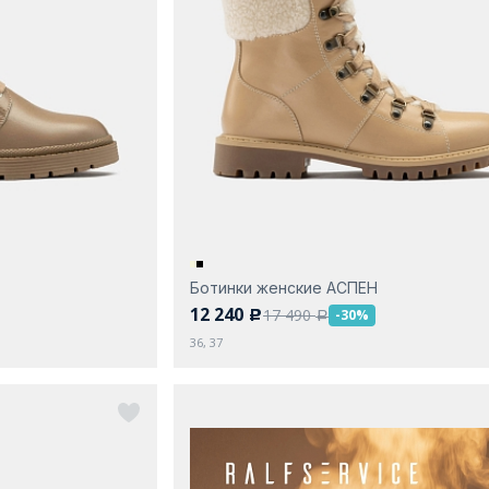
Ботинки женские АСПЕН
12 240
17 490
-30%
c
a
36, 37