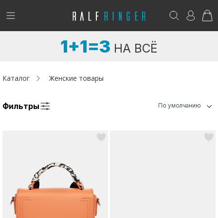
!
Возникли вопросы? -
club@ralf.ru
1+1=3
НА ВСЁ
Новинки
Женщинам
Каталог
Женские товары
Мужчинам
Фильтры
По умолчанию
Детям
Капсула
Аутлет
Акции / Новости
Адреса магазинов