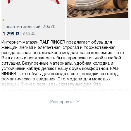
Палантин женский, 70х70
1 299
1 860
c
a
Интернет-магазин RALF RINGER предлагает обувь для
женщин. Легкая и элегантная, строгая и торжественная,
всегда разная, но одинаково модная, наша коллекция – это
Ваш стиль и возможность быть привлекательной в любой
ситуации. Безупречные материалы, удобная колодка и
устойчивый каблук делают нашу обувь комфортной. RALF
RINGER – это обувь для выхода в свет, поездки за город,
романтического свидания. Это модели для молодых
девушек, бизнес-леди и взыскательных дам. Это
повседневный шик и изысканная элегантность, умноженная на
внимание к Вашим ножкам и заботу о каждом клиенте.
Развернуть
Женская коллекция RALF RINGER
Коллекция представлена следующими линиями:
Business - обувь, подразумевающая под собой
ограничения в цветовых решениях и конструкциях по