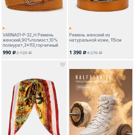
VARNA01-P-32_Н Ремень
Ремень женский из
женский,90%полиэст,10%
натуральной кожи, 115см
полиурет,3*113,горчичный
990
1 390
2 120
4 270
c
c
a
a