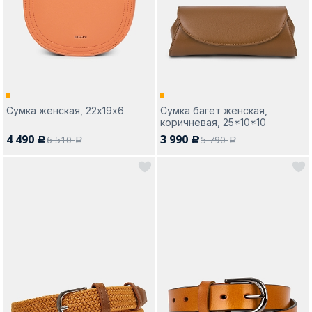
Москва
Сумка женская, 22х19х6
Сумка багет женская,
коричневая, 25*10*10
Да, все верно
Изменить город
4 490
3 990
6 510
5 790
c
c
a
a
О компании
Покупателям