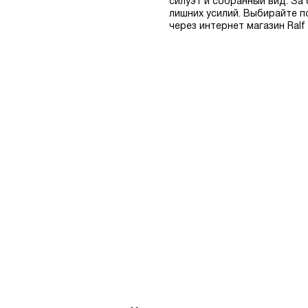
силуэт и собранный вид. За
лишних усилий. Выбирайте п
через интернет магазин Ralf