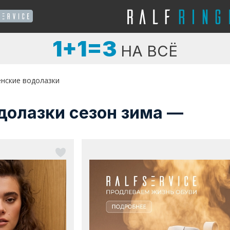
1+1=3
НА ВСЁ
нские водолазки
долазки сезон зима —