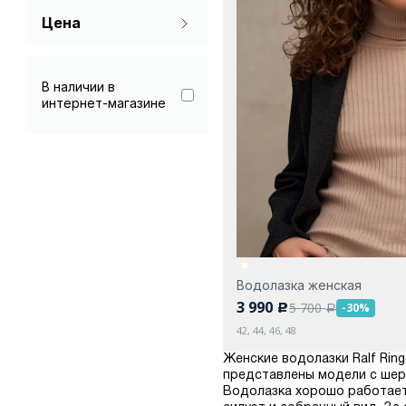
Цена
В наличии в
интернет-магазине
Водолазка женская
3 990
5 700
-30%
c
a
42, 44, 46, 48
Женские водолазки Ralf Rin
представлены модели с шерс
Водолазка хорошо работает 