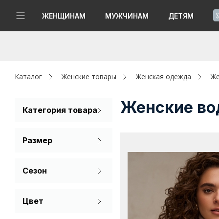
!
ЖЕНЩИНАМ
МУЖЧИНАМ
ДЕТЯМ
Новинки
Да, все верно
Изменить город
Женщинам
Каталог
Женские товары
Женская одежда
Же
Мужчинам
Женские во
Категория товара
Водолазка
Детям
Размер
Капсула
42
44
46
Сезон
Аутлет
48
Лето
Акции / Новости
Цвет
Зима
Бежевый
Адреса магазинов