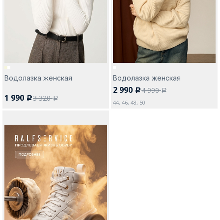
Москва
Водолазка женская
Водолазка женская
2 990
4 990
c
Да, все верно
Изменить город
a
1 990
3 320
c
a
44, 46, 48, 50
О компании
Покупателям