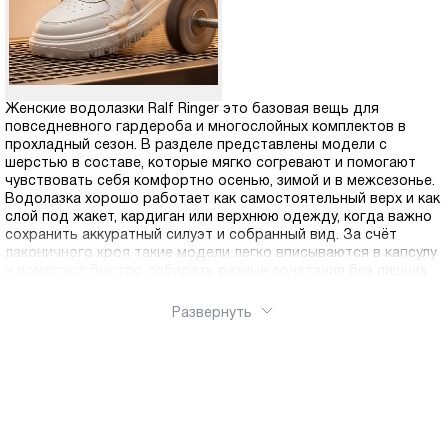
Женские водолазки Ralf Ringer это базовая вещь для
повседневного гардероба и многослойных комплектов в
прохладный сезон. В разделе представлены модели с
шерстью в составе, которые мягко согревают и помогают
чувствовать себя комфортно осенью, зимой и в межсезонье.
Водолазка хорошо работает как самостоятельный верх и как
слой под жакет, кардиган или верхнюю одежду, когда важно
сохранить аккуратный силуэт и собранный вид. За счёт
лаконичного кроя такие модели легко вписываются в капсулу
и помогают быстро собирать разные сочетания без лишних
усилий. Выбирайте подходящий цвет и посадку, чтобы
закрыть потребность в универсальной базе на каждый день.
Развернуть
Оформить заказ можно через интернет магазин Ralf Ringer,
нужную модель легко купить онлайн. Доступна доставка по
России.