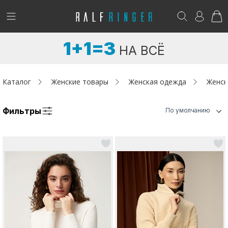
!
Возникли вопросы? -
club@ralf.ru
1+1=3
НА ВСЁ
Новинки
Женщинам
Каталог
Женские товары
Женская одежда
Женск
Мужчинам
Фильтры
По умолчанию
Детям
Капсула
Аутлет
Акции / Новости
Адреса магазинов