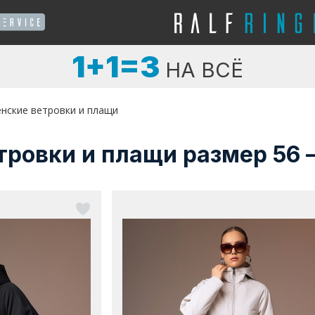
1+1=3
НА ВСЁ
нские ветровки и плащи
тровки и плащи размер 56