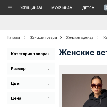
!
ЖЕНЩИНАМ
МУЖЧИНАМ
ДЕТЯМ
Новинки
Да, все верно
Изменить город
Женщинам
Каталог
Женские товары
Женская одежда
Же
Мужчинам
Женские ве
Категория товара
Плащ
Детям
Размер
Капсула
40
42
44
Цвет
Аутлет
46
48
50
Бежевый
Акции / Новости
Цена
52
54
56
Черный
Адреса магазинов