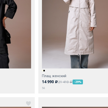
Плащ женский
14 990
21 410
-29%
c
a
56