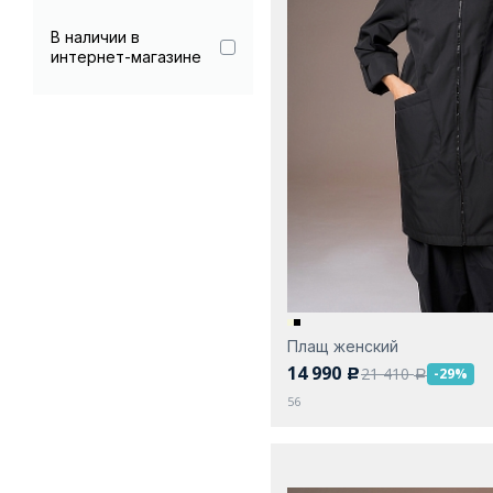
В наличии в
интернет-магазине
Плащ женский
14 990
21 410
-29%
c
a
56