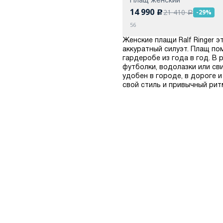
14 990
21 410
-29%
c
a
56
Женские плащи Ralf Ringer 
аккуратный силуэт. Плащ по
гардеробе из года в год. В
футболки, водолазки или св
удобен в городе, в дороге 
свой стиль и привычный рит