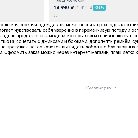
14 990
21 410
-29%
c
a
56
это лёгкая верхняя одежда для межсезонья и прохладных летних
могает чувствовать себя уверенно в переменчивую погоду и о
 разделе представлены модели, которые легко вписываются в 
итшота, сочетать с джинсами и брюками, дополнять ремнём, с
и на прогулках, когда хочется выглядеть собранно без сложны
м. Оформить заказ можно через интернет магазин, плащ легко к
Развернуть