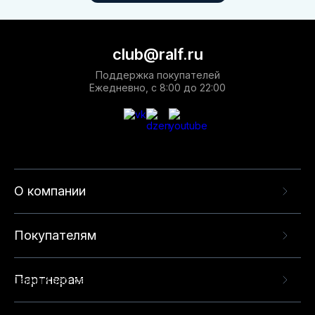
club@ralf.ru
Поддержка покупателей
Ежедневно, с 8:00 до 22:00
О компании
Покупателям
Партнерам
Данный веб-сайт использует cookie-файлы и
рекомендательные технологии в целях
предоставления вам лучшего пользовательского