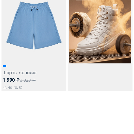
Москва
Да, все верно
Изменить город
Шорты женские
О компании
1 990
3 320
c
a
44, 46, 48, 50
Покупателям