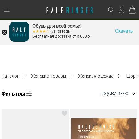
!
Возникли вопросы? -
club@ralf.ru
1+1=3
Обувь для всей семьи!
НА ВСЁ
Новинки
Скачать
☆☆☆☆☆
★★★★★
(51) звезды
Бесплатная доставка от 3 000 р
Женщинам
Мужчинам
Каталог
Женские товары
Женская одежда
Шорт
Детям
Фильтры
Капсула
По умолчанию
Аутлет
Акции / Новости
Адреса магазинов