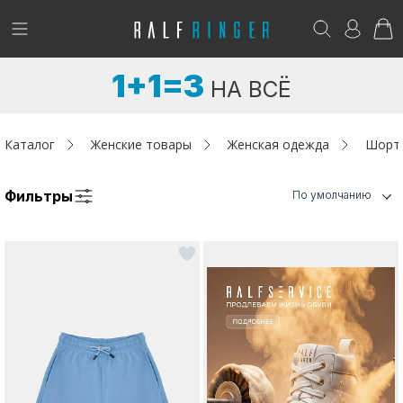
!
Возникли вопросы? -
club@ralf.ru
1+1=3
НА ВСЁ
Новинки
Женщинам
Каталог
Женские товары
Женская одежда
Шорт
Мужчинам
Фильтры
По умолчанию
Детям
Капсула
Аутлет
Акции / Новости
Адреса магазинов