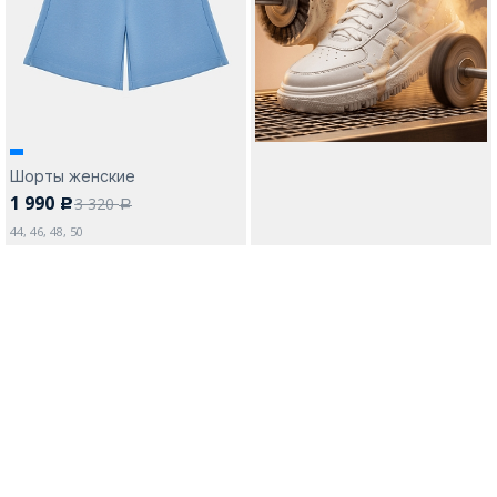
Москва
Шорты женские
1 990
3 320
c
Да, все верно
Изменить город
a
44, 46, 48, 50
О компании
Покупателям