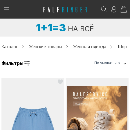
!
Возникли вопросы? -
club@ralf.ru
1+1=3
НА ВСЁ
Новинки
Женщинам
Каталог
Женские товары
Женская одежда
Шорт
Мужчинам
Фильтры
По умолчанию
Детям
Капсула
Аутлет
Акции / Новости
Адреса магазинов