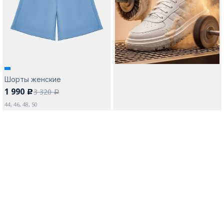
Москва
Шорты женские
1 990
3 320
c
Да, все верно
Изменить город
a
44, 46, 48, 50
О компании
Покупателям