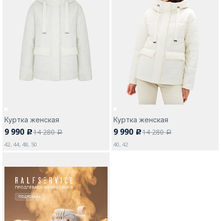
Москва
Да, все верно
Изменить город
Куртка женская
Куртка женская
О компании
9 990
9 990
14 280
14 280
c
c
a
a
42, 44, 48, 50
40, 42
Покупателям