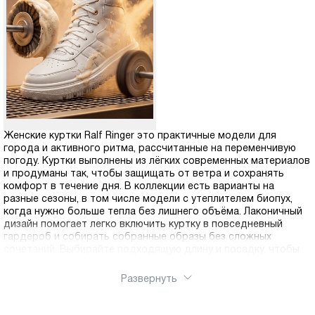
Женские куртки Ralf Ringer это практичные модели для
города и активного ритма, рассчитанные на переменчивую
погоду. Куртки выполнены из лёгких современных материалов
и продуманы так, чтобы защищать от ветра и сохранять
комфорт в течение дня. В коллекции есть варианты на
разные сезоны, в том числе модели с утеплителем биопух,
когда нужно больше тепла без лишнего объёма. Лаконичный
дизайн помогает легко включить куртку в повседневный
гардероб и собирать собранные образы без сложных
сочетаний. Выбирайте подходящую длину и посадку, чтобы
куртка стала надёжной базой на сезон. Оформить заказ
можно через интернет магазин Ralf Ringer, модель легко
Развернуть
купить онлайн. Доступна доставка по России.