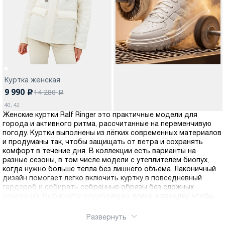
Москва
Куртка женская
9 990
14 280
c
Да, все верно
Изменить город
a
40, 42
Женские куртки Ralf Ringer это практичные модели для
города и активного ритма, рассчитанные на переменчивую
О компании
погоду. Куртки выполнены из лёгких современных материалов
и продуманы так, чтобы защищать от ветра и сохранять
комфорт в течение дня. В коллекции есть варианты на
Покупателям
разные сезоны, в том числе модели с утеплителем биопух,
когда нужно больше тепла без лишнего объёма. Лаконичный
дизайн помогает легко включить куртку в повседневный
гардероб и собирать собранные образы без сложных
сочетаний. Выбирайте подходящую длину и посадку, чтобы
куртка стала надёжной базой на сезон. Оформить заказ
можно через интернет магазин Ralf Ringer, модель легко
Развернуть
купить онлайн. Доступна доставка по России.