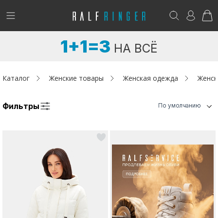
!
Возникли вопросы? -
club@ralf.ru
1+1=3
НА ВСЁ
Новинки
Женщинам
Каталог
Женские товары
Женская одежда
Женск
Мужчинам
Фильтры
По умолчанию
Детям
Капсула
Аутлет
Акции / Новости
Адреса магазинов