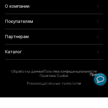
О компании
Покупателям
Партнерам
Каталог
Данный веб-сайт использует cookie-файлы и
рекомендательные технологии в целях
предоставления вам лучшего пользовательского
опыта на нашем сайте. Продолжая использовать
Обработка данных
Политика конфиденциальности
данный сайт, вы соглашаетесь с использованием
Принять
Политика Cookie
нами
cookie-файлов
и рекомендательных
Рекомендательные технологии
технологий. Для получения дополнительной
информации см.
Условия предоставления
рекомендательных технологий
.