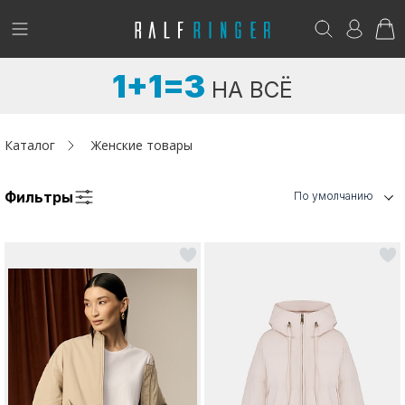
!
Возникли вопросы? -
club@ralf.ru
1+1=3
НА ВСЁ
Новинки
Женщинам
Каталог
Женские товары
Мужчинам
Фильтры
По умолчанию
Детям
Капсула
Аутлет
Акции / Новости
Адреса магазинов