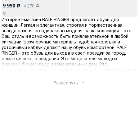
9 990
14 270
c
a
52
Интернет-магазин RALF RINGER предлагает обувь для
женщин. Легкая и элегантная, строгая и торжественная,
всегда разная, но одинаково модная, наша коллекция – это
Ваш стиль и возможность быть привлекательной в любой
ситуации. Безупречные материалы, удобная колодка и
устойчивый каблук делают нашу обувь комфортной. RALF
RINGER – это обувь для выхода в свет, поездки за город,
романтического свидания. Это модели для молодых
девушек, бизнес-леди и взыскательных дам. Это
повседневный шик и изысканная элегантность, умноженная на
внимание к Вашим ножкам и заботу о каждом клиенте.
Развернуть
Женская коллекция RALF RINGER
Коллекция представлена следующими линиями:
Business - обувь, подразумевающая под собой
ограничения в цветовых решениях и конструкциях по
причине дресс-кода. Лаконичные строгие конструкции и
темные цвета
Modern - это коллекция обуви, соответствующая всем
текущим трендам моды, как в конструкциях, так и в