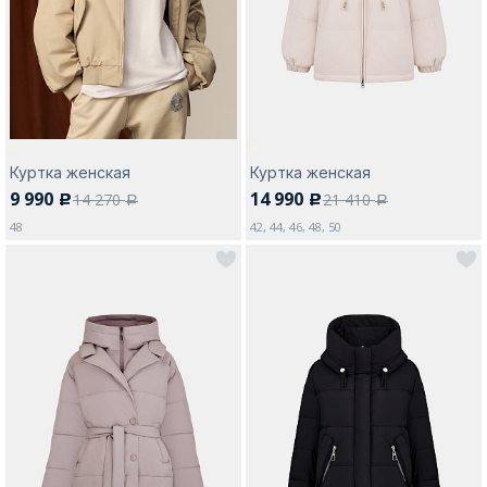
Москва
Куртка женская
Куртка женская
9 990
14 990
14 270
21 410
c
c
Да, все верно
Изменить город
a
a
48
42, 44, 46, 48, 50
О компании
Покупателям