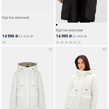
Куртка женская
Куртка женская
14 990
14 990
21 410
21 410
c
c
a
a
48
42, 44, 46, 48, 50, 52