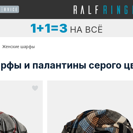
1+1=3
НА ВСЁ
Женские шарфы
рфы и палантины серого ц