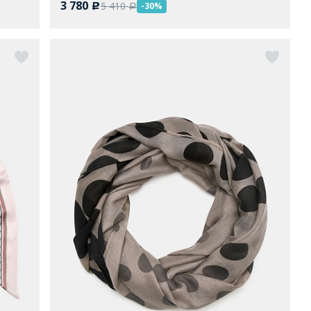
3 780
5 410
-30%
c
a