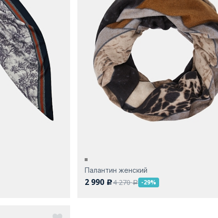
Палантин женский
2 990
4 270
-29%
c
a