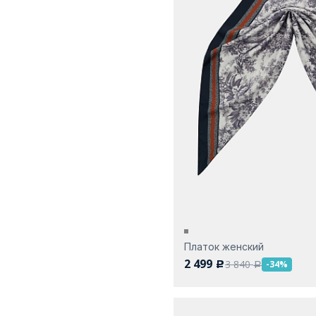
Платок женский
2 499
3 840
-34%
c
a