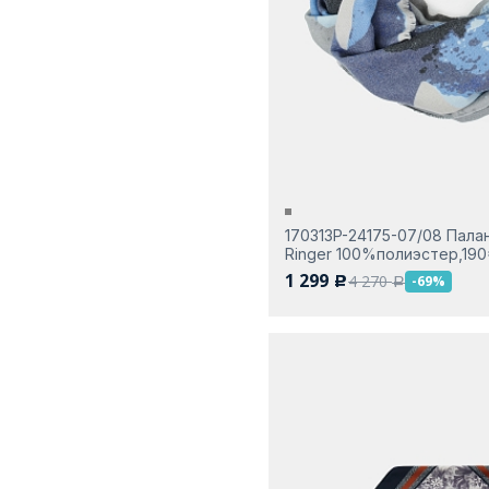
170313P-24175-07/08 Палан
Ringer 100%полиэстер,190
1 299
4 270
-69%
c
a