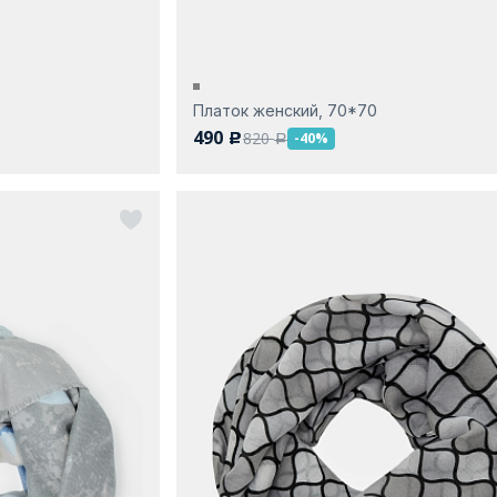
Платок женский, 70*70
490
820
-40%
c
a