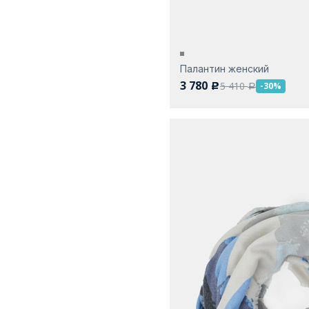
Палантин женский
3 780
5 410
-30%
c
a