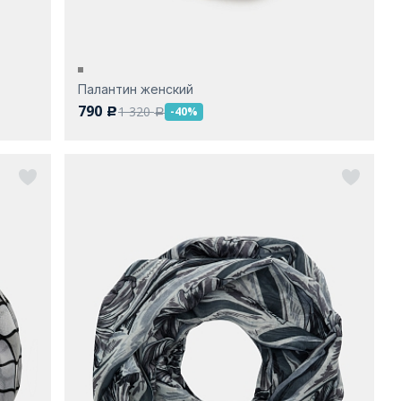
Палантин женский
790
1 320
-40%
c
a