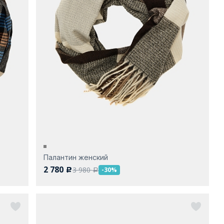
Палантин женский
2 780
3 980
-30%
c
a