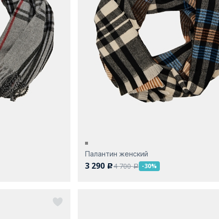
Палантин женский
3 290
4 700
-30%
c
a