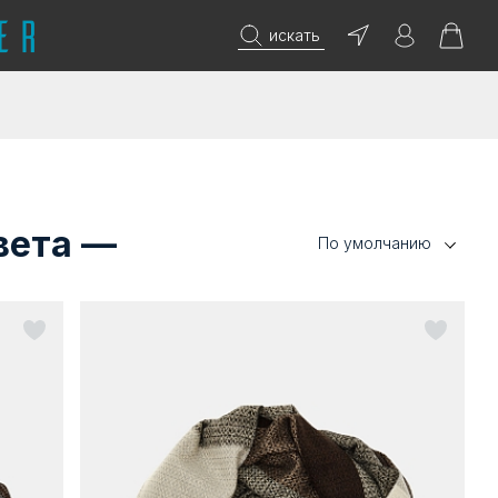
искать
вета —
По умолчанию