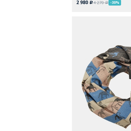
2 980
4 270
-30%
c
a