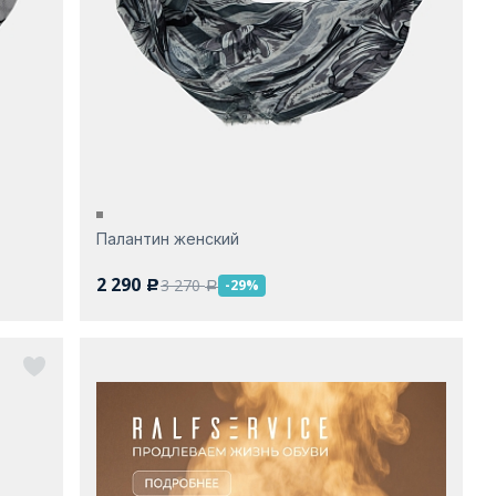
Палантин женский
2 290
3 270
-29%
c
a