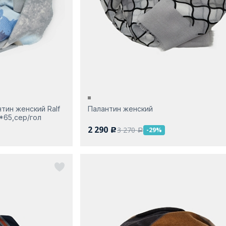
тин женский Ralf
Палантин женский
*65,сер/гол
2 290
3 270
-29%
c
a