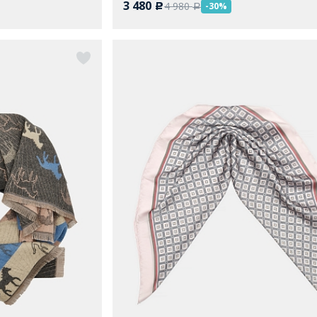
3 480
4 980
-30%
c
a