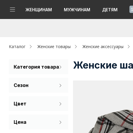
!
ЖЕНЩИНАМ
МУЖЧИНАМ
ДЕТЯМ
Новинки
Да, все верно
Изменить город
Женщинам
Каталог
Женские товары
Женские аксессуары
Мужчинам
Женские ша
Категория товара
Палантин
Детям
Сезон
Платок
Капсула
Лето
Цвет
Аутлет
Всесезонный
Бежевый
Акции / Новости
Цена
Белый
Адреса магазинов