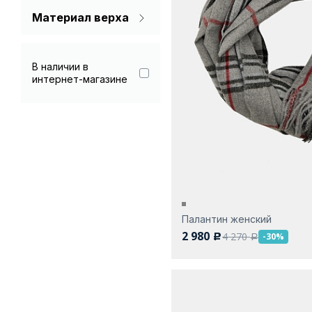
Голубой
Материал верха
Акрил 60%
Желтый
Вискоза 100%
В наличии в
Зеленый
интернет-магазине
Вискоза 45%
Коричневый
Вискоза 50%
Красный
Полиэстер
Мультиколор
Полиэстер 100%
Мятный
Полиэстер 20%
Полиэстер 50%
Оранжевый
Палантин женский
2 980
4 270
Полиэстер 55%
-30%
c
a
Розовый
Шерсть 20%
Серый
Синий