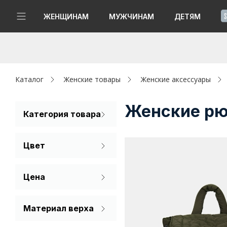
!
ЖЕНЩИНАМ
МУЖЧИНАМ
ДЕТЯМ
Новинки
Да, все верно
Изменить город
Женщинам
Каталог
Женские товары
Женские аксессуары
Мужчинам
Женские рю
Категория товара
Рюкзак
Детям
Цвет
Капсула
Бежевый
Цена
Аутлет
Белый
Акции / Новости
Голубой
Материал верха
Искусственная
Розовый
Адреса магазинов