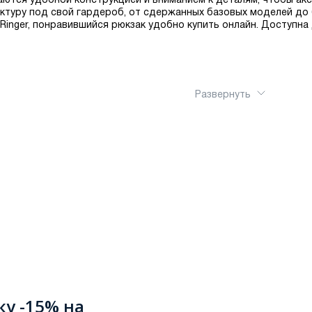
ются удобной конструкцией и вниманием к деталям, чтобы акс
актуру под свой гардероб, от сдержанных базовых моделей до
 Ringer, понравившийся рюкзак удобно купить онлайн. Доступна
Развернуть
ку -15% на