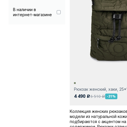
кожа
В наличии в
Серый
Натуральная кожа
интернет-магазине
Синий
Полиэстер
Сиреневый
Хаки
Черный
Рюкзак женский, хаки, 25*
4 490
6 510
-31%
c
a
Коллекция женских рюкзаков
модели из натуральной кожи
подбираются с акцентом на 