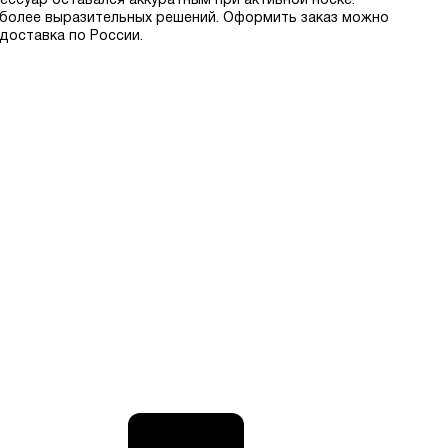
ессуар оставался аккуратным при активной носке.
 более выразительных решений. Оформить заказ можно
 доставка по России.