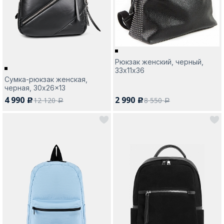
Рюкзак женский, черный,
Москва
33х11х36
Сумка-рюкзак женская,
черная, 30x26x13
Да, все верно
Изменить город
4 990
2 990
12 120
8 550
c
c
a
a
О компании
Покупателям