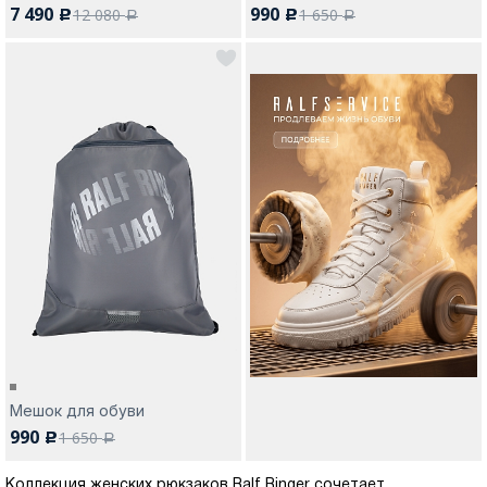
7 490
990
12 080
1 650
c
c
a
a
Мешок для обуви
990
1 650
c
a
Коллекция женских рюкзаков Ralf Ringer сочетает