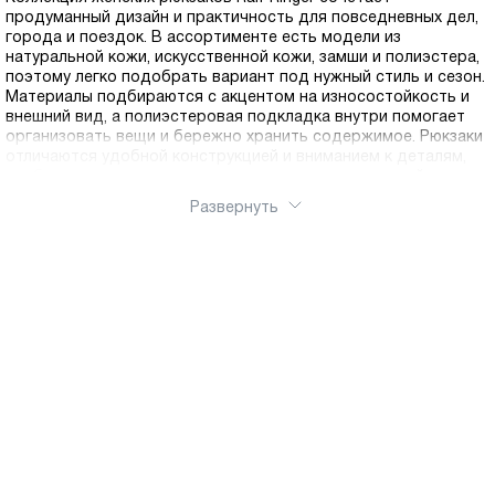
продуманный дизайн и практичность для повседневных дел,
города и поездок. В ассортименте есть модели из
натуральной кожи, искусственной кожи, замши и полиэстера,
поэтому легко подобрать вариант под нужный стиль и сезон.
Материалы подбираются с акцентом на износостойкость и
внешний вид, а полиэстеровая подкладка внутри помогает
организовать вещи и бережно хранить содержимое. Рюкзаки
отличаются удобной конструкцией и вниманием к деталям,
чтобы аксессуар оставался аккуратным при активной носке.
Выбирайте форму, цвет и фактуру под свой гардероб, от
Развернуть
сдержанных базовых моделей до более выразительных
решений. Оформить заказ можно через интернет магазин Ralf
Ringer, понравившийся рюкзак удобно купить онлайн.
Доступна доставка по России.