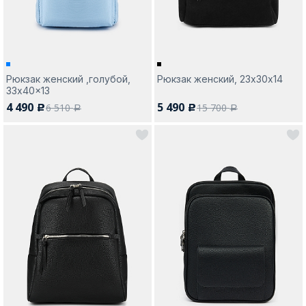
Рюкзак женский ,голубой,
Рюкзак женский, 23х30х14
33x40x13
4 490
5 490
6 510
15 700
c
c
a
a