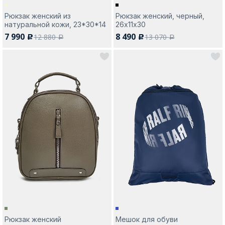
Рюкзак женский из
Рюкзак женский, черный,
натуральной кожи, 23*30*14
26х11х30
7 990
8 490
12 880
13 070
c
c
a
a
Рюкзак женский
Мешок для обуви