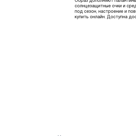
Образ дополняют палантины 
солнцезащитные очки и сред
под сезон, настроение и пов
купить онлайн. Доступна до