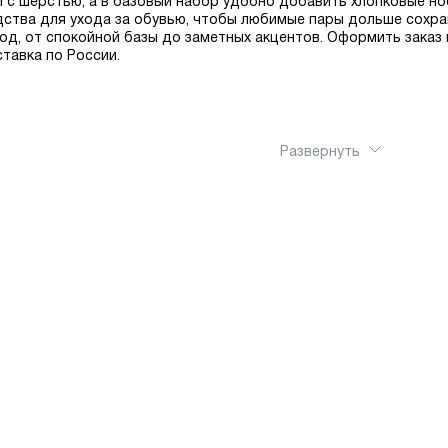
с шерстью, а в базовый набор удобно добавить хлопковые носк
ства для ухода за обувью, чтобы любимые пары дольше сохран
од, от спокойной базы до заметных акцентов. Оформить заказ м
ставка по России.
Развернуть