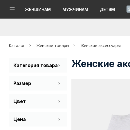
!
ЖЕНЩИНАМ
МУЖЧИНАМ
ДЕТЯМ
Новинки
Да, все верно
Изменить город
Женщинам
Каталог
Женские товары
Женские аксессуары
Мужчинам
Женские ак
Категория товара
Носки
Детям
Размер
Капсула
21
23
35
Цвет
Аутлет
36
37
38
Белый
Акции / Новости
Цена
39
40
41
Адреса магазинов