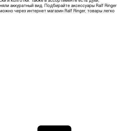
и и колготки. Также в ассортименте есть духи,
яли аккуратный вид. Подбирайте аксессуары Ralf Ringer
ожно через интернет магазин Ralf Ringer, товары легко