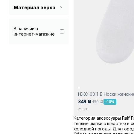
Материал верха
Полиамид 25%
Хлопок 73%
В наличии в
интернет-магазине
Эластан 2%
НЖС-0011_Б Носки женски
349
430
-18%
c
a
21, 23
Категория аксессуары Ralf 
тёплые шапки с шерстью в с
холодной погоды. Для город