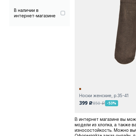
Хлопок 85%
В наличии в
Коричневый
интернет-магазине
Эластан 5%
Молочный
Мятный
Розовый
Серый
Синий
Черный
Носки женские, р.35-41
399
850
-53%
c
a
В интернет магазине вы мож
модели из хлопка, а также 
износостойкость. Можно выб