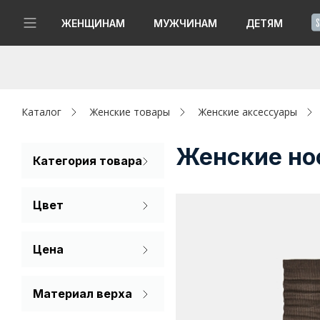
!
ЖЕНЩИНАМ
МУЖЧИНАМ
ДЕТЯМ
Новинки
Да, все верно
Изменить город
Женщинам
Каталог
Женские товары
Женские аксессуары
Мужчинам
Женские но
Категория товара
Носки
Детям
Цвет
Капсула
Бежевый
Цена
Аутлет
Белый
Акции / Новости
Голубой
Материал верха
Нейлон 10%
Зеленый
Адреса магазинов