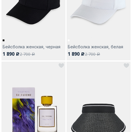
Москва
Бейсболка женская, черная
Бейсболка женская, белая
1 890
1 890
2 700
2 700
c
c
Да, все верно
Изменить город
a
a
О компании
Покупателям