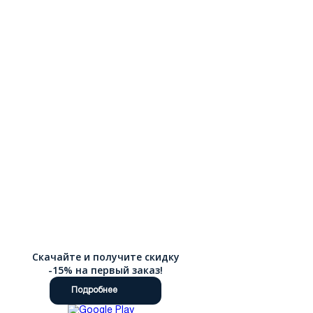
заказ можно через интернет магазин Ralf Ringer, товары легко
купить онлайн. Доступна доставка по России.
Скачайте и получите скидку
-15% на первый заказ!
Подробнее