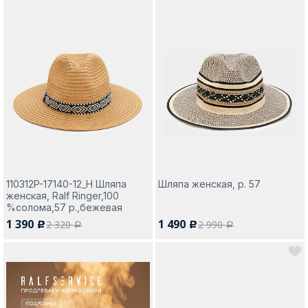
110312P-17140-12_Н Шляпа
Шляпа женская, р. 57
женская, Ralf Ringer,100
%солома,57 р.,бежевая
1 390
1 490
2 320
2 990
c
c
a
a