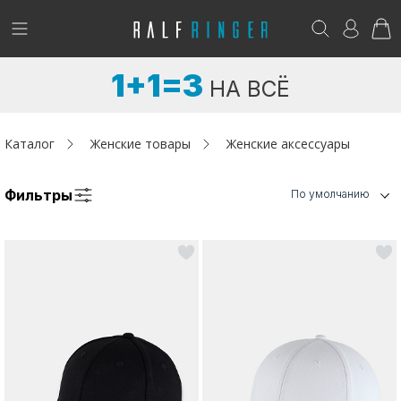
!
Возникли вопросы? -
club@ralf.ru
1+1=3
НА ВСЁ
Новинки
Женщинам
Каталог
Женские товары
Женские аксессуары
Мужчинам
Фильтры
По умолчанию
Детям
Капсула
Аутлет
Акции / Новости
Адреса магазинов