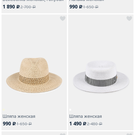
1 890
990
2 700
1 650
c
c
a
a
Шляпа женская
Шляпа женская
990
1 490
1 650
2 480
c
c
a
a