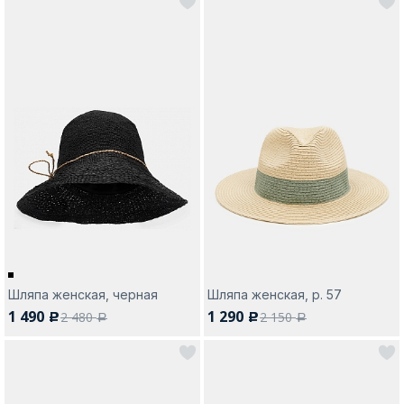
Шляпа женская, черная
Шляпа женская, р. 57
1 490
1 290
2 480
2 150
c
c
a
a