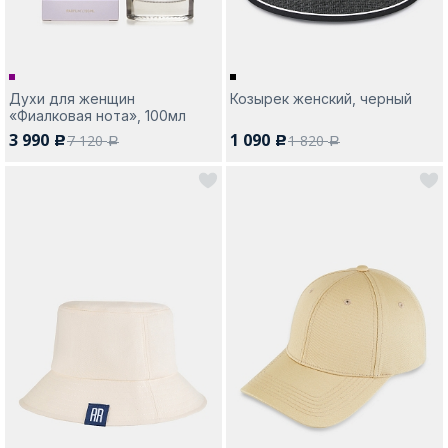
Духи для женщин
Козырек женский, черный
«Фиалковая нота», 100мл
3 990
1 090
7 120
1 820
c
c
a
a