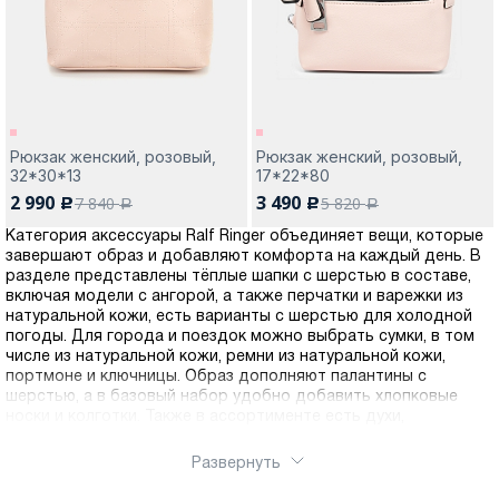
Рюкзак женский, розовый,
Рюкзак женский, розовый,
32*30*13
17*22*80
2 990
3 490
7 840
5 820
c
c
a
a
Категория аксессуары Ralf Ringer объединяет вещи, которые
завершают образ и добавляют комфорта на каждый день. В
разделе представлены тёплые шапки с шерстью в составе,
включая модели с ангорой, а также перчатки и варежки из
натуральной кожи, есть варианты с шерстью для холодной
погоды. Для города и поездок можно выбрать сумки, в том
числе из натуральной кожи, ремни из натуральной кожи,
портмоне и ключницы. Образ дополняют палантины с
шерстью, а в базовый набор удобно добавить хлопковые
носки и колготки. Также в ассортименте есть духи,
солнцезащитные очки и средства для ухода за обувью,
чтобы любимые пары дольше сохраняли аккуратный вид.
Развернуть
Подбирайте аксессуары Ralf Ringer под сезон, настроение и
повод, от спокойной базы до заметных акцентов. Оформить