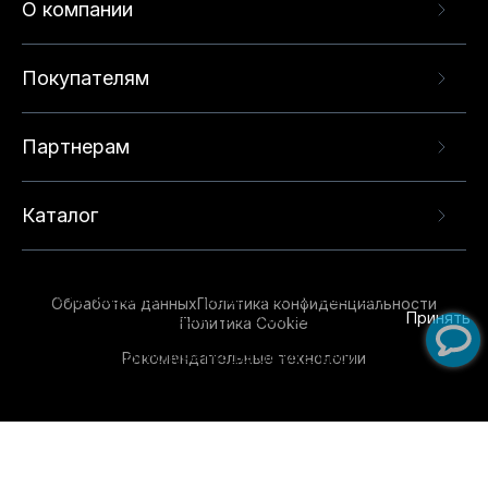
О компании
Покупателям
Партнерам
Каталог
Данный веб-сайт использует cookie-файлы и
рекомендательные технологии в целях
предоставления вам лучшего пользовательского
опыта на нашем сайте. Продолжая использовать
Обработка данных
Политика конфиденциальности
данный сайт, вы соглашаетесь с использованием
Принять
Политика Cookie
нами
cookie-файлов
и рекомендательных
Рекомендательные технологии
технологий. Для получения дополнительной
информации см.
Условия предоставления
рекомендательных технологий
.