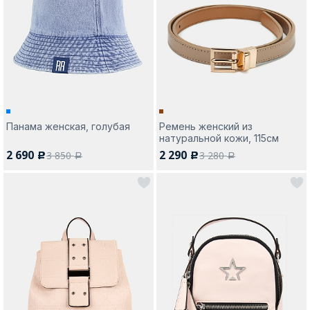
Панама женская, голубая
Ремень женский из
натуральной кожи, 115см
2 690
2 290
3 850
3 280
c
c
a
a