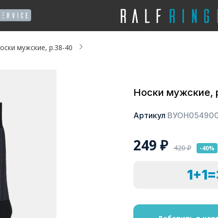
оски мужские, р.38-40
Носки мужские, 
Артикул
ВУОН05490
249
₽
420
₽
-40%
1+1