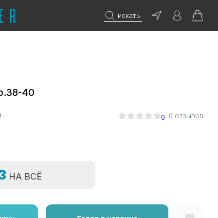
искать
р.38-40
0
0 отзывов
0
=3
НА ВСЁ