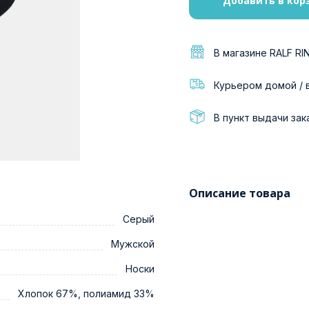
Добавить в кор
В магазине RALF RI
Курьером домой / 
В пункт выдачи зак
Описание товара
Серый
Мужской
Носки
Хлопок 67%, полиамид 33%