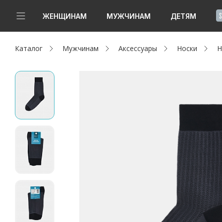
!
ЖЕНЩИНАМ
МУЖЧИНАМ
ДЕТЯМ
Каталог
Мужчинам
Аксессуары
Носки
Н
Новинки
Да, все верно
Изменить город
Женщинам
Мужчинам
Детям
Капсула
Аутлет
Акции / Новости
Адреса магазинов