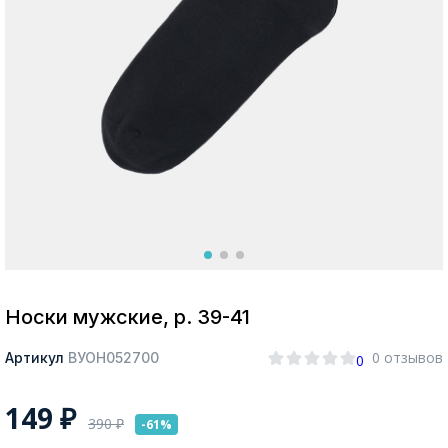
Москва
Да, все верно
Изменить город
О компании
Покупателям
Носки мужские, р. 39-41
0 отзывов
Артикул
ВУОН052700
0
149
₽
390
₽
-61%