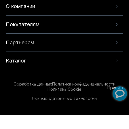
О компании
Покупателям
Партнерам
Каталог
Данный веб-сайт использует cookie-файлы и
рекомендательные технологии в целях
предоставления вам лучшего пользовательского
опыта на нашем сайте. Продолжая использовать
Обработка данных
Политика конфиденциальности
данный сайт, вы соглашаетесь с использованием
Принять
Политика Cookie
нами
cookie-файлов
и рекомендательных
Рекомендательные технологии
технологий. Для получения дополнительной
информации см.
Условия предоставления
рекомендательных технологий
.