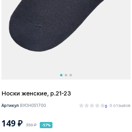
Москва
Да, все верно
Изменить город
О компании
Покупателям
Носки женские, р.21-23
0 отзывов
Артикул
ВУОН051700
0
149
₽
350
₽
-57%