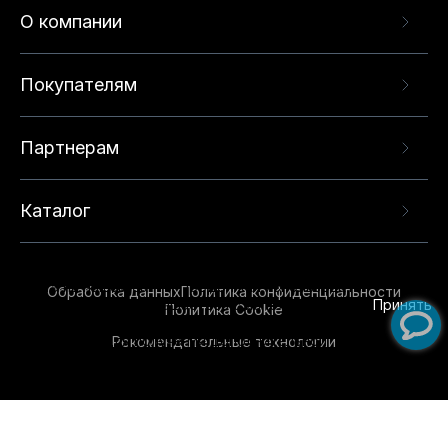
О компании
Покупателям
Партнерам
Каталог
Данный веб-сайт использует cookie-файлы и
рекомендательные технологии в целях
предоставления вам лучшего пользовательского
опыта на нашем сайте. Продолжая использовать
Обработка данных
Политика конфиденциальности
данный сайт, вы соглашаетесь с использованием
Принять
Политика Cookie
нами
cookie-файлов
и рекомендательных
Рекомендательные технологии
технологий. Для получения дополнительной
информации см.
Условия предоставления
рекомендательных технологий
.