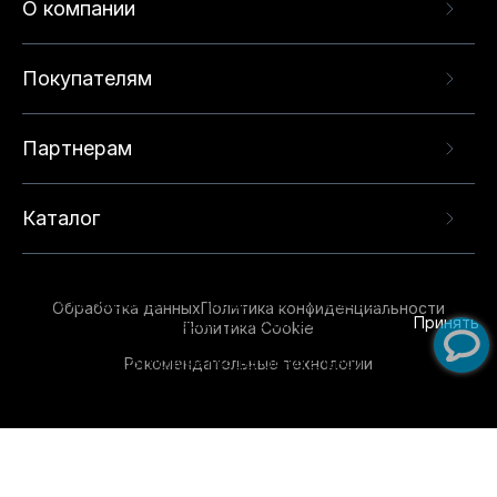
О компании
Покупателям
Партнерам
Каталог
Данный веб-сайт использует cookie-файлы и
рекомендательные технологии в целях
предоставления вам лучшего пользовательского
опыта на нашем сайте. Продолжая использовать
Обработка данных
Политика конфиденциальности
данный сайт, вы соглашаетесь с использованием
Принять
Политика Cookie
нами
cookie-файлов
и рекомендательных
Рекомендательные технологии
технологий. Для получения дополнительной
информации см.
Условия предоставления
рекомендательных технологий
.