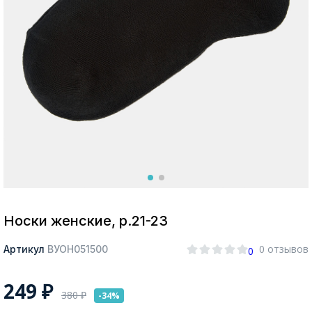
Москва
Да, все верно
Изменить город
О компании
Покупателям
Носки женские, р.21-23
0 отзывов
Артикул
ВУОН051500
0
249
₽
380
₽
-34%