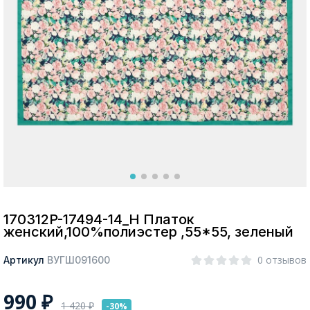
Москва
Да, все верно
Изменить город
О компании
Покупателям
170312P-17494-14_Н Платок
женский,100%полиэстер ,55*55, зеленый
0 отзывов
Артикул
ВУГШ091600
990
₽
1 420
₽
-30%