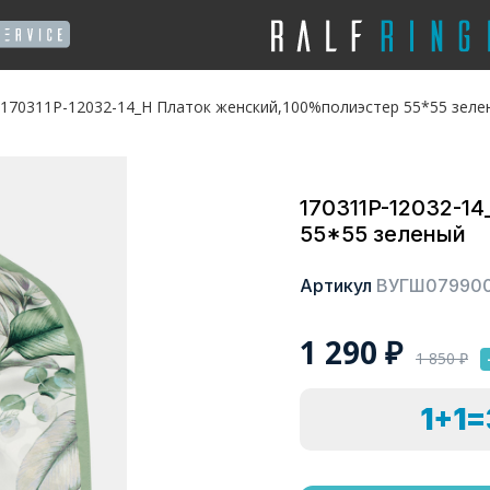
170311P-12032-14_Н Платок женский,100%полиэстер 55*55 зеле
170311P-12032-1
55*55 зеленый
Артикул
ВУГШ07990
1 290
₽
1 850
₽
1+1