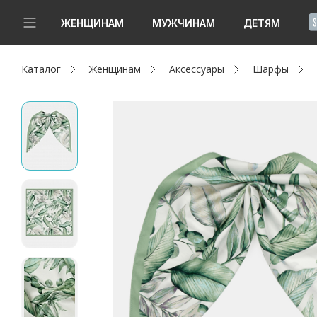
!
ЖЕНЩИНАМ
МУЖЧИНАМ
ДЕТЯМ
Каталог
Женщинам
Аксессуары
Шарфы
Новинки
Да, все верно
Изменить город
Женщинам
Мужчинам
Детям
Капсула
Аутлет
Акции / Новости
Адреса магазинов