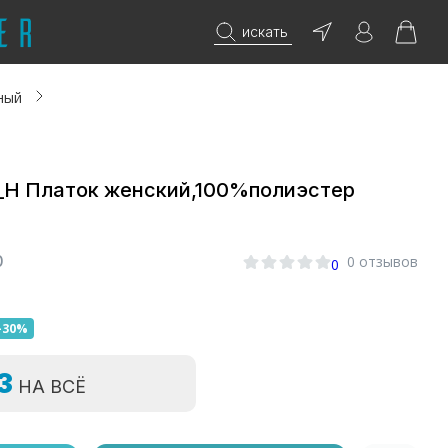
искать
ный
4_Н Платок женский,100%полиэстер
0
0 отзывов
0
-30%
=3
НА ВСЁ