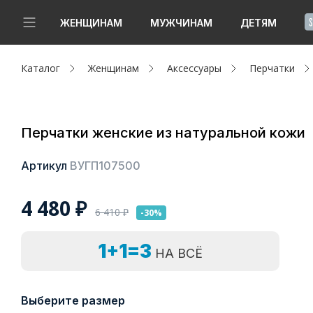
!
ЖЕНЩИНАМ
МУЖЧИНАМ
ДЕТЯМ
Каталог
Женщинам
Аксессуары
Перчатки
Новинки
Да, все верно
Изменить город
Женщинам
Перчатки женские из натуральной кожи
Мужчинам
Артикул
ВУГП107500
Детям
4 480
₽
Капсула
6 410
₽
-30%
Аутлет
1+1=3
НА ВСЁ
Акции / Новости
Выберите размер
Адреса магазинов