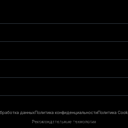
бработка данных
Политика конфиденциальности
Политика Cook
Рекомендательные технологии
ендательные технологии в целях предоставления вам лучшего 
айт, вы соглашаетесь с использованием нами
cookie-файлов
и р