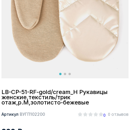
Москва
Да, все верно
Изменить город
О компании
Покупателям
LB-CP-51-RF-gold/cream_Н Рукавицы
женские,текстиль/трик
отаж,р.M,золотисто-бежевые
0 отзывов
Артикул
ВУГП102200
0