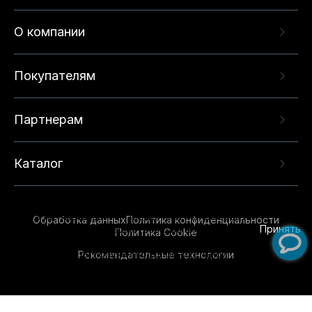
О компании
Покупателям
Партнерам
Каталог
Данный веб-сайт использует cookie-файлы и
рекомендательные технологии в целях
предоставления вам лучшего пользовательского
опыта на нашем сайте. Продолжая использовать
Обработка данных
Политика конфиденциальности
данный сайт, вы соглашаетесь с использованием
Принять
Политика Cookie
нами
cookie-файлов
и рекомендательных
Рекомендательные технологии
технологий. Для получения дополнительной
информации см.
Условия предоставления
рекомендательных технологий
.