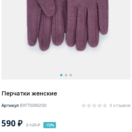
Москва
Да, все верно
Изменить город
О компании
Покупателям
Перчатки женские
0 отзывов
Артикул
ВУГП099200
590
₽
2 120
₽
-72%