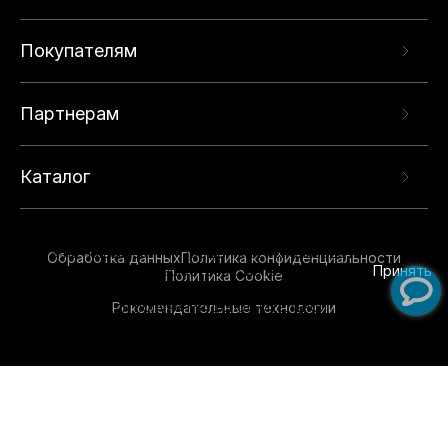
Покупателям
Партнерам
Каталог
Данный веб-сайт использует cookie-файлы и
рекомендательные технологии в целях
предоставления вам лучшего пользовательского
опыта на нашем сайте. Продолжая использовать
Обработка данных
Политика конфиденциальности
данный сайт, вы соглашаетесь с использованием
Принять
Политика Cookie
нами
cookie-файлов
и рекомендательных
Рекомендательные технологии
технологий. Для получения дополнительной
информации см.
Условия предоставления
рекомендательных технологий
.