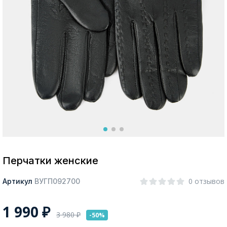
Москва
Да, все верно
Изменить город
О компании
Покупателям
Перчатки женские
0 отзывов
Артикул
ВУГП092700
1 990
₽
3 980
₽
-50%