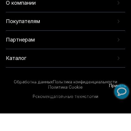
О компании
Покупателям
Партнерам
Каталог
Данный веб-сайт использует cookie-файлы и
рекомендательные технологии в целях
предоставления вам лучшего пользовательского
опыта на нашем сайте. Продолжая использовать
Обработка данных
Политика конфиденциальности
данный сайт, вы соглашаетесь с использованием
Принять
Политика Cookie
нами
cookie-файлов
и рекомендательных
Рекомендательные технологии
технологий. Для получения дополнительной
информации см.
Условия предоставления
рекомендательных технологий
.