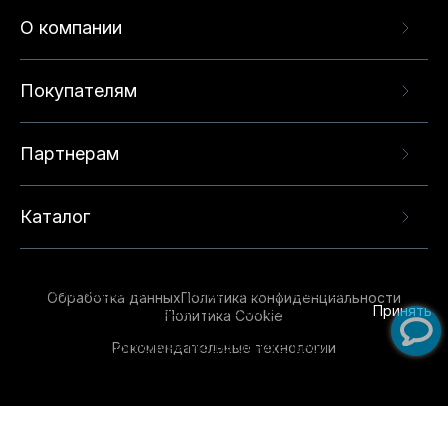
О компании
Покупателям
Партнерам
Каталог
Данный веб-сайт использует cookie-файлы и
рекомендательные технологии в целях
предоставления вам лучшего пользовательского
опыта на нашем сайте. Продолжая использовать
Обработка данных
Политика конфиденциальности
данный сайт, вы соглашаетесь с использованием
Принять
Политика Cookie
нами
cookie-файлов
и рекомендательных
Рекомендательные технологии
технологий. Для получения дополнительной
информации см.
Условия предоставления
рекомендательных технологий
.