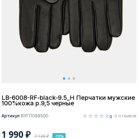
Москва
Да, все верно
Изменить город
О компании
Покупателям
LB-6008-RF-black-9.5_Н Перчатки мужские
100%кожа р.9,5 черные
0 отзывов
Артикул
ВУГП088500
0
1 990
₽
7 120
₽
-72%